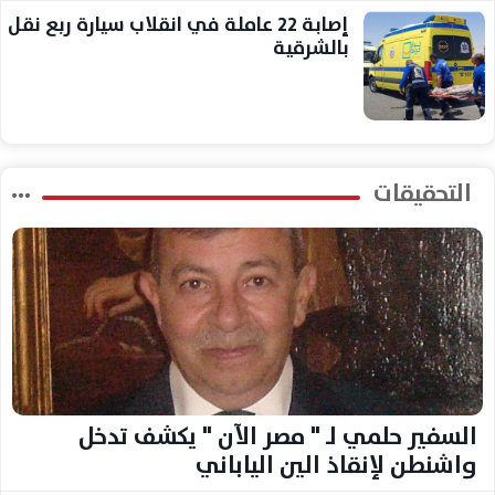
إصابة 22 عاملة في انقلاب سيارة ربع نقل
بالشرقية
التحقيقات
السفير حلمي لـ " مصر الآن " يكشف تدخل
واشنطن لإنقاذ الين الياباني