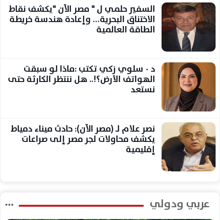
السفير حلمي ل " مصر الآن "يكشف نقاط
الاختناق البحرية… وإعادة هندسة خريطة
الطاقة العالمية
د ٠ سلوي زكي تكتب :ماذا لو سبقت
الهواتف الأرض؟!.. هل ننتظر الكارثة حتى
نستعد
نصر علام لـ (مصر الآن): حادث ميناء دمياط
يكشف محاولات لجر مصر إلى صراعات
إقليمية
عربي ودولي