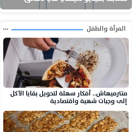
المرأة والطفل
متترميهاش.. أفكار سهلة لتحويل بقايا الأكل
إلى وجبات شهية واقتصادية