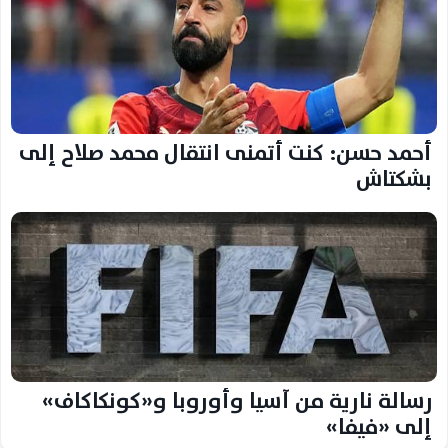
أحمد حسن: كنت أتمنى انتقال محمد صلاح إلى
بشكتاش
رسالة نارية من آسيا وأوروبا و«كونكاكاف»
إلى «فيفا»