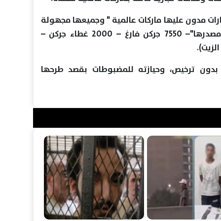
(2256 لتر زيوت سيارات مدون عليها ماركات عالمية " وجميعها مجهولة
المصدر وبدون مستندات تدل على مصدرها"– 7550 جركن فارغ – 2000 غطاء جركن –
 بدون ترخيص، وحيازته للمضبوطات بقصد طرحها