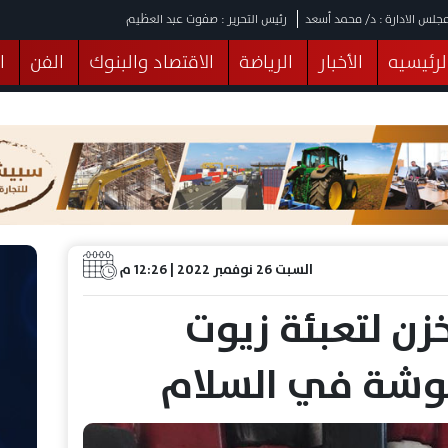
جلس الادارة : د/ محمد أسعد
رئيس التحرير : صفوت عبد العظيم
لرئيسيه
الأخبار
الرياضة
الاقتصاد والبنوك
الفن
ا
يقات
عربي ودولي
المرأة والطفل
التكنولوجيا
وهات
البرلمان
صحة
الثقافة
خدمات
منوعات
السبت 26 نوفمبر 2022 | 12:26 م
ن لتعبئة زيوت
شوشة في السلام