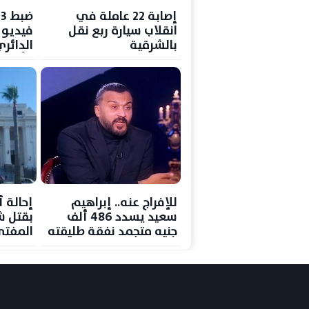
إصابة 22 عاملة في
ض
انقلاب سيارة ربع نقل
فيديو 
بالشرقية
الدائر
وأسلحة
للإفراج عنه.. إبراهيم
سعيد يسدد 486 ألف
بقتل ش
جنيه متجمد نفقة طليقته
المفتي