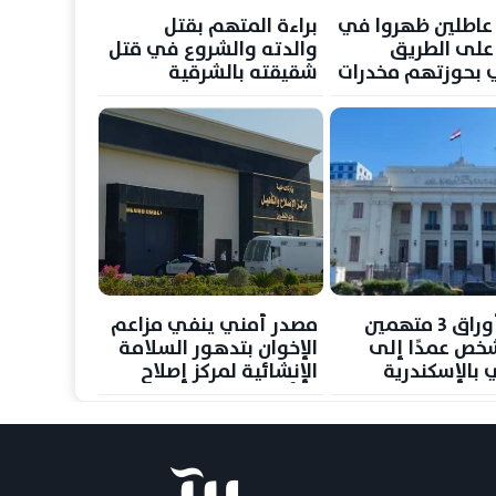
بط 3 عاطلين ظهروا في
براءة المتهم بقتل
على الطريق
والدته والشروع في قتل
ي بحوزتهم مخدرات
شقيقته بالشرقية
 بيضاء
وإيداعه بإحدى منشآت
الصحة النفسية
إحالة أوراق 3 متهمين
مصدر أمني ينفي مزاعم
خص عمدًا إلى
الإخوان بتدهور السلامة
 بالإسكندرية
الإنشائية لمركز إصلاح
وتأهيل