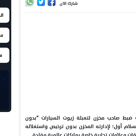
شارك الان
ال
سع
سع
 ضبط صاحب مخزن لتعبئة زيوت السيارات "بدون
لام أول؛ لإدارته المخزن بدون ترخيص واستغلاله
ت وعلامات تجارية خاصة بماركات عالمية مقلدة.