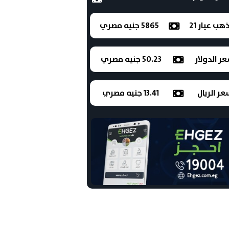
ذهب عيار 21
5865 جنيه مصري
ر الدولار
50.23 جنيه مصري
ر الريال
13.41 جنيه مصري