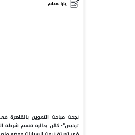
يارا عصام
نجحت مباحث التموين بالقاهرة فى
ترخيص"- كائن بدائرة قسم شرطة الس
فى تعبئة زيوت السيارات ووضع ملصقا