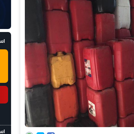
است
اسع