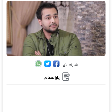
شارك الان
يارا عصام