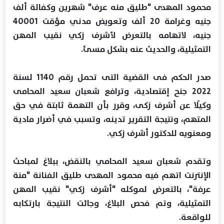
محمود المهدى "طليق منه عرف" شهرين وكفالة ألف
جنيه وغرامة 20 ألف وتعويض مدني مؤقت 40001
جنيه، لاتهامه بالتعرض لأشرف زكي نقيب المهن
التمثيلية، والحديث عنه بشكل مسئ.
صدر الحكم فى القضية التى تحمل رقم 1140 لسنة
2022 جنح إقتصادية، وترافع شعبان سعيد المحامى
وكيلًا عن أشرف زكى، وقرر بأن التهمة ثابتة في حق
المتهم، ونتيجة التقرير تدينه، وتسبب في أضرار مادية
ومعنويه للدكتور أشرف زكي.
وتقدم شعبان سعيد المحامي بالنقض، ببلاغ لمباحث
الإنترنت اتهم فيه محمود المهدى طليق الفنانة "منة
عرفة"، بالتعرض لموكله "أشرف زكي" نقيب المهن
التمثيلية، وتم فحص البلاغ، وجائت النتيجة بارتكابه
للواقعة.