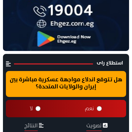
استطلاع راى
هل تتوقع اندلاع مواجهة عسكرية مباشرة بين
إيران والولايات المتحدة؟
نعم
لا
تصويت
النتائج