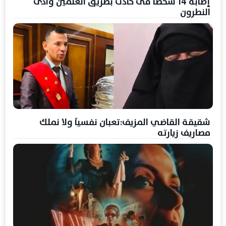
إصابة 14 شخصا فى حادث بطريق العلمين وادى
النطرون
شقيقة القاضي المزيف:تعبان نفسياً ولا نملك
مصاريف زيارته