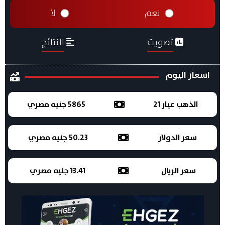
نعم
لا
تصويت
النتائج
اسعار اليوم
الذهب عيار 21
5865 جنيه مصري
سعر الدولار
50.23 جنيه مصري
سعر الريال
13.41 جنيه مصري