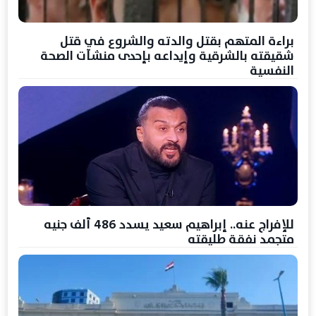
براءة المتهم بقتل والدته والشروع في قتل
شقيقته بالشرقية وإيداعه بإحدى منشآت الصحة
النفسية
للإفراج عنه.. إبراهيم سعيد يسدد 486 ألف جنيه
متجمد نفقة طليقته