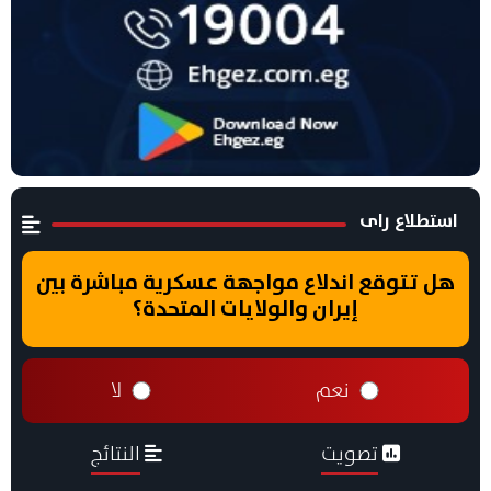
استطلاع راى
هل تتوقع اندلاع مواجهة عسكرية مباشرة بين
إيران والولايات المتحدة؟
نعم
لا
تصويت
النتائج