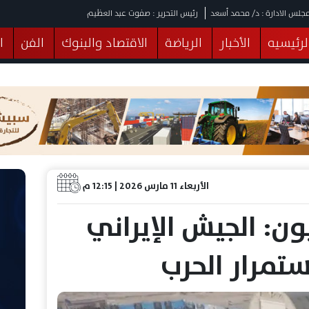
جلس الادارة : د/ محمد أسعد
رئيس التحرير : صفوت عبد العظيم
لرئيسيه
الأخبار
الرياضة
الاقتصاد والبنوك
الفن
ا
يقات
عربي ودولي
المرأة والطفل
التكنولوجيا
وهات
البرلمان
صحة
الثقافة
خدمات
منوعات
الأربعاء 11 مارس 2026 | 12:15 م
ن: الجيش الإيراني
ستمرار الحرب