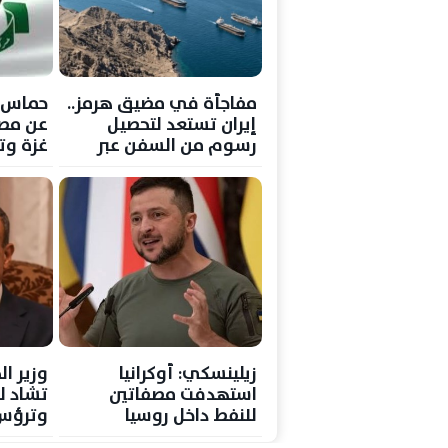
مفاجأة في مضيق هرمز..
حماس ت
إيران تستعد لتحصيل
رسوم من السفن عبر
غزة وتن
اتفاق جديد مع عمان
بوقف ا
زيلينسكي: أوكرانيا
وزير ال
استهدفت مصفاتين
تشاد لب
للنفط داخل روسيا
وترؤس 