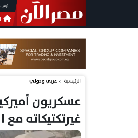
رئيس م
ا
التحق
فيدي
الرئيسية
عربي ودولي
عسكريون أميركيو
غيرتكتيكاته مع ا