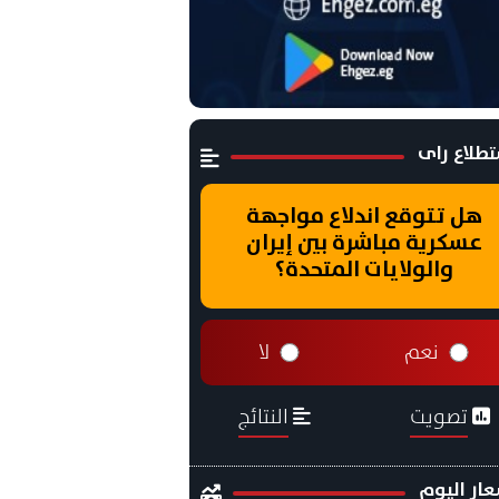
طلاع راى
هل تتوقع اندلاع مواجهة
عسكرية مباشرة بين إيران
والولايات المتحدة؟
نعم
لا
تصويت
النتائج
ار اليوم