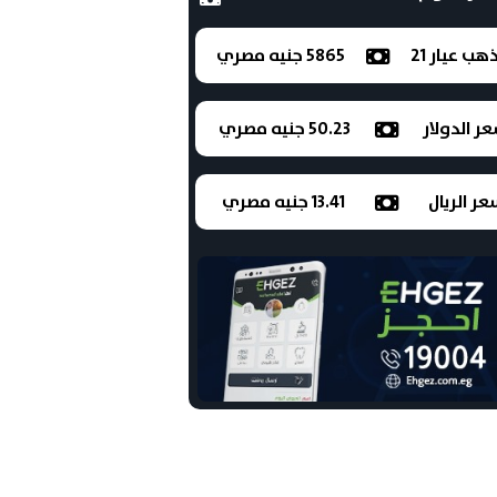
ذهب عيار 21
5865 جنيه مصري
ر الدولار
50.23 جنيه مصري
ر الريال
13.41 جنيه مصري