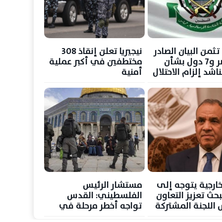
ثمن البيان الصادر
نيجيريا تعلن إنقاذ 308
عن مصر و7 دول بشأن
مختطفين في أكبر عملية
اشد إلزام الاحتلال
أمنية
نتهاكاته
خارجية يتوجه إلى
مستشار الرئيس
حث تعزيز التعاون
الفلسطيني: القدس
اللجنة المشتركة
تواجه أخطر مرحلة في
تاريخها