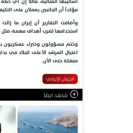
أساليبها القتالية، قائلاً إن أي خط
مؤكداً أن الجانبين يعملان على التكي
وأضافت التقارير أن إيران ما زالت
استخدامها لضرب أهداف مهمة، مثل الر
وختم مسؤولون وخبراء عسكريون بالق
اغتيال المرشد الأعلى للبلاد في بدا
منهكة حتى الآن.
الجيش الإيراني
شاهد ايضا