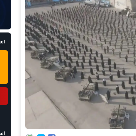
است
اسع