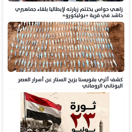
زاهي حواس يختتم زيارته لإيطاليا بلقاء جماهيري
حاشد في قرية «بوليكورو»
كشف أثري بقويسنا يزيح الستار عن أسرار العصر
اليوناني الروماني