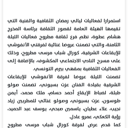
استمرارا لفعاليات ليالي رمضان الثقافية والفنية التي
تقيمها الهيئة العامة لقصور الثقافة برئاسة المخرج
هشام عطوة، نظم فرع ثقافة مطروح فعاليات الليلة
الثامنة، والتي تضمنت عروضا غنائية لفرقتي الأنفوشي
للإيقاعات الشرقية، كورال شباب مرسى مطروح، وذلك
على مسرح النادي الاجتماعي المكشوف، بالإضافة إلى
الفعاليات الثقافية بمقهي بيرم التونسي.
تضمنت الليلة عروضا لفرقة الأنفوشي للإيقاعات
الشرقية بقيادة الفنان عزت بسيوني، تضمنت صولو
طبلة، لضباط الإيقاع أحمد حسام، ملك محمد، أيمن
طوسون، عزت بسيوني، وصولو غنائي للمطربين زياد
نجيب، علاء عطيان، ياسمين صبحي، يوسف عبد الحميد،
رؤية الكعكي، عمرو عادل.
كما قدم عرض لفرقة كورال شباب مرسى مطروح