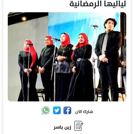
لياليها الرمضانية
شارك الان
زين ياسر