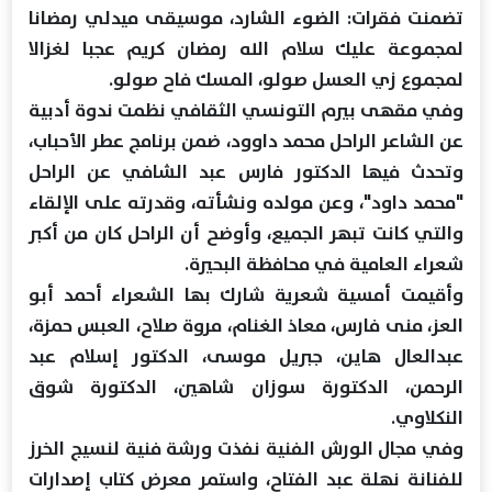
تضمنت فقرات: الضوء الشارد، موسيقى ميدلي رمضانا
لمجموعة عليك سلام الله رمضان كريم عجبا لغزالا
لمجموع زي العسل صولو، المسك فاح صولو.
وفي مقهى بيرم التونسي الثقافي نظمت ندوة أدبية
عن الشاعر الراحل محمد داوود، ضمن برنامج عطر الأحباب،
وتحدث فيها الدكتور فارس عبد الشافي عن الراحل
"محمد داود"، وعن مولده ونشأته، وقدرته على الإلقاء
والتي كانت تبهر الجميع، وأوضح أن الراحل كان من أكبر
شعراء العامية في محافظة البحيرة.
وأقيمت أمسية شعرية شارك بها الشعراء أحمد أبو
العز، منى فارس، معاذ الغنام، مروة صلاح، العبس حمزة،
عبدالعال هاين، جبريل موسى، الدكتور إسلام عبد
الرحمن، الدكتورة سوزان شاهين، الدكتورة شوق
النكلاوي.
وفي مجال الورش الفنية نفذت ورشة فنية لنسيج الخرز
للفنانة نهلة عبد الفتاح، واستمر معرض كتاب إصدارات