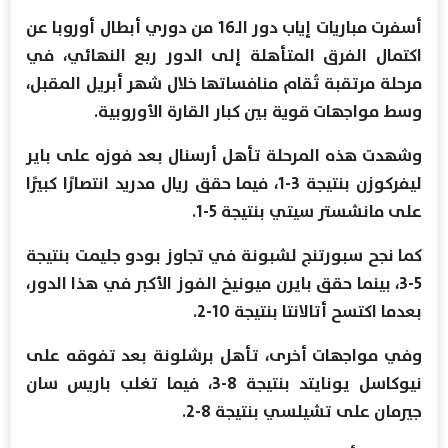
أسفرت مباريات إياب دور الـ16 من دوري أبطال أوروبا عن
اكتمال الفرق المتأهلة إلى الدور ربع النهائي، في
مرحلة مرتقبة تُقام منافساتها خلال شهر أبريل المقبل،
وسط مواجهات قوية بين كبار القارة الأوروبية.
وشهدت هذه المرحلة تأهل أرسنال بعد فوزه على باير
ليفركوزن بنتيجة 3-1، فيما حقق ريال مدريد انتصارًا كبيرًا
على مانشستر سيتي بنتيجة 5-1.
كما نجح سبورتنج لشبونة في تجاوز بودو جليمت بنتيجة
5-3، بينما حقق بايرن ميونيخ الفوز الأكبر في هذا الدور،
بعدما اكتسح أتالانتا بنتيجة 10-2.
وفي مواجهات أخرى، تأهل برشلونة بعد تفوقه على
نيوكاسل يونايتد بنتيجة 8-3، فيما تغلب باريس سان
جيرمان على تشيلسي بنتيجة 8-2.