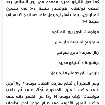
كما حجز أتلتيكو مدريد مقعده في ربع النهائي بعد
تخطي توتنهام هوتسبير بنتيجة 7-5 في مجموع
المباراتين، بينما تأهل ليفربول على حساب جالاتا سراي
بنتيجة 4-1.
مواجهات الدور ربع النهائي:
سبورتنج لشبونة × أرسنال
ريال مدريد × بايرن ميونيخ
برشلونة × أتلتيكو مدريد
باريس سان جيرمان × ليفربول
ومن المقرر أن تُقام مباريات الذهاب يومي 7 و8 أبريل
على ملاعب الفرق المذكورة أولًا، على أن تُلعب
مواجهات الإياب يومي 14 و15 من الشهر ذاته على
ملاعب الفرق الأخرى، في صراع قوي لحجز بطاقات