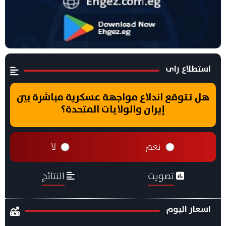
استطلاع راى
هل تتوقع اندلاع مواجهة عسكرية مباشرة بين
إيران والولايات المتحدة؟
نعم
لا
تصويت
النتائج
اسعار اليوم