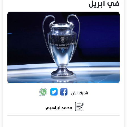
في أبريل
شارك الان
محمد ابراهيم