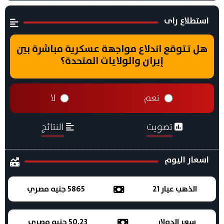
استطلاع راى
هل تتوقع اندلاع مواجهة عسكرية مباشرة بين
إيران والولايات المتحدة؟
نعم
لا
تصويت
النتائج
اسعار اليوم
الذهب عيار 21
5865 جنيه مصري
سعر الدولار
50.23 جنيه مصري