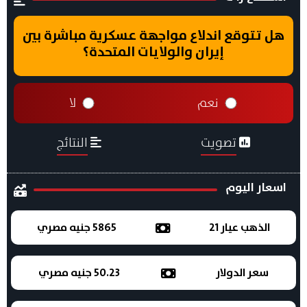
هل تتوقع اندلاع مواجهة عسكرية مباشرة بين
إيران والولايات المتحدة؟
نعم
لا
تصويت
النتائج
اسعار اليوم
الذهب عيار 21
5865 جنيه مصري
سعر الدولار
50.23 جنيه مصري