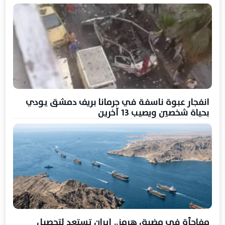
انفجار عبوة ناسفة في جرمانا بريف دمشق يودي
بحياة شخصين ويصيب 13 آخرين
مفاجأة في مضيق هرمز.. إيران تستعد لتحصيل