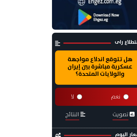
طلاع راى
هل تتوقع اندلاع مواجهة
عسكرية مباشرة بين إيران
والولايات المتحدة؟
نعم
لا
تصويت
النتائج
ار اليوم