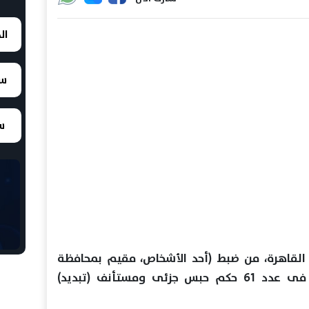
ال
سع
سع
ن القاهرة، من ضبط (أحد الأشخاص، مقيم بمحافظة
القليوبية) والمطلوب التنفيذ عليه فى عدد 61 حكم حبس جزئى ومستأنف (تبديد)