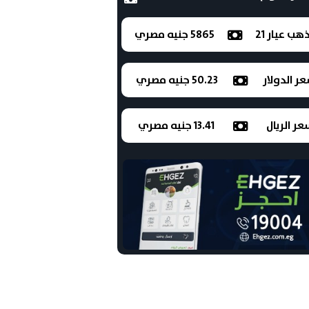
ذهب عيار 21
5865 جنيه مصري
ر الدولار
50.23 جنيه مصري
ر الريال
13.41 جنيه مصري