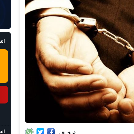
است
اسع
شارك الان