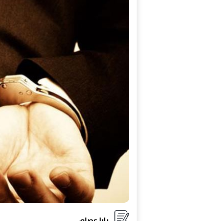
يارا عصام