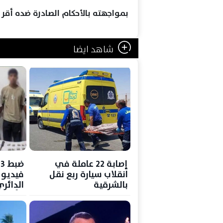
بمواجهته بالأحكام الصادرة ضده أقر به
شاهد ايضا
إصابة 22 عاملة في
ض
انقلاب سيارة ربع نقل
فيديو 
بالشرقية
الدائر
وأسلحة