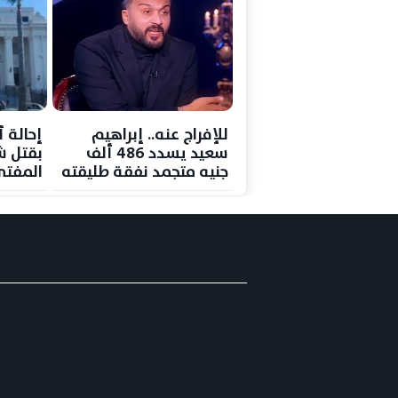
للإفراج عنه.. إبراهيم
سعيد يسدد 486 ألف
بقتل ش
جنيه متجمد نفقة طليقته
المفتي