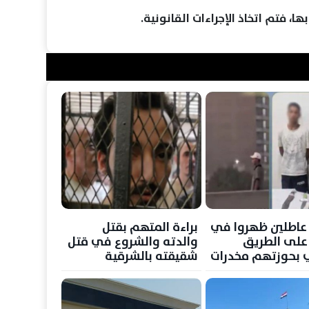
ا، فتم اتخاذ الإجراءات القانونية.
بط 3 عاطلين ظهروا في
براءة المتهم بقتل
على الطريق
والدته والشروع في قتل
ي بحوزتهم مخدرات
شقيقته بالشرقية
 بيضاء
وإيداعه بإحدى منشآت
الصحة النفسية