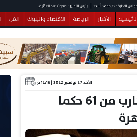
جلس الادارة : د/ محمد أسعد
رئيس التحرير : صفوت عبد العظيم
لرئيسيه
الأخبار
الرياضة
الاقتصاد والبنوك
الفن
ا
يقات
عربي ودولي
المرأة والطفل
التكنولوجيا
وهات
البرلمان
صحة
الثقافة
خدمات
منوعات
الأحد 27 نوفمبر 2022 | 12:16 م
سقوط شخص هارب من 61 حكما
هرة