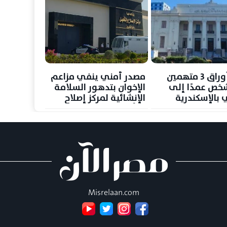
إحالة أوراق 3 متهمين
مصدر أمني ينفي مزاعم
خص عمدًا إلى
الإخوان بتدهور السلامة
 بالإسكندرية
الإنشائية لمركز إصلاح
وتأهيل
Misrelaan.com