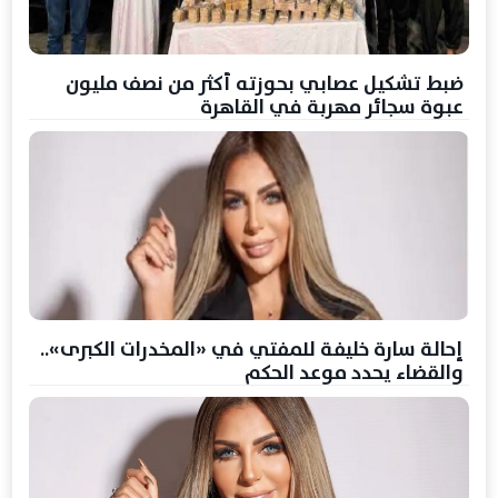
ضبط تشكيل عصابي بحوزته أكثر من نصف مليون
عبوة سجائر مهربة في القاهرة
إحالة سارة خليفة للمفتي في «المخدرات الكبرى»..
والقضاء يحدد موعد الحكم