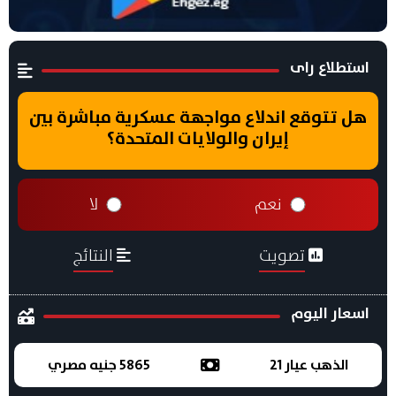
استطلاع راى
هل تتوقع اندلاع مواجهة عسكرية مباشرة بين
إيران والولايات المتحدة؟
نعم
لا
تصويت
النتائج
اسعار اليوم
الذهب عيار 21
5865 جنيه مصري