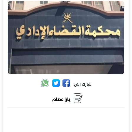
شارك الان
يارا عصام