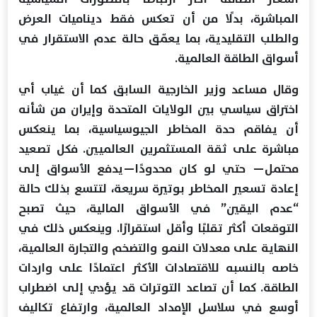
المباشرة، بدلًا من أن تعكس فقط ديناميات العرض
والطلب التقليدية، بما يعمّق حالة عدم الاستقرار في
أسواق الطاقة العالمية.
وقال مساعد وزير الخارجية السابق كما أن غياب أي
اختراق سياسي بين الولايات المتحدة وإيران من شأنه
أن يفاقم حدة المخاطر الجيوسياسية، بما ينعكس
مباشرة على ثقة المستثمرين العالميين. فكل تصعيد
محتمل— حتي لو كان محدودًا—يدفع الأسواق إلى
إعادة تسعير المخاطر بوتيرة سريعة، لتتسع بذلك حالة
“عدم اليقين” في الأسواق المالية، حيث تصبح
التوقعات أكثر تقلبًا وأقل استقرارًا. وينعكس ذلك في
النهاية على معدلات النمو والتضخم والتجارة العالمية،
خاصه بالنسبه للاقتصادات الأكثر اعتمادًا على واردات
الطاقة. كما أن تصاعد التوترات قد يؤدي إلى اضطراب
أوسع في سلاسل الإمداد العالمية، وارتفاع تكاليف