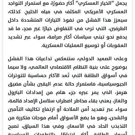
يجعل “الخيار العسكري” أكثر حضورًا، مع استمرار التواجد
العسكري الأمريكي المكثف في مياه الخليج. كذلك،
سيعزز هذا الفشل من نفوذ التيارات المتشددة داخل
الطرفين، التي ترى في التفاوض خيارًا غير مجدٍ، ما قد
يدفع نحو تبني سياسات أكثر صرامة، سواء عبر تشديد
العقوبات أو توسيع العمليات العسكرية.
وعلى الصعيد الدولي، ستنعكس تداعيات هذا الفشل
بوضوح على بنية النظام الاقتصادي العالمي، ولا سيما
في أسواق الطاقة التي تُعد الأكثر حساسية للتوترات
الجيوسياسية، فاستمرار حالة عدم اليقين بشأن مضيق
هرمز، الذي يمر عبره جزء هام من إمدادات البترول
والغاز، يعني بقاء مخاطر اضطراب سلاسل الإمداد قائمة،
سواء عبر تهديد أمن الملاحة أو ارتفاع تكاليف التأمين
والشحن، وهو ما يضع الأسواق أمام موجات متكررة من
التذبذب الحاد في الأسعار، وفي هذا السياق، تصبح
أسعار الطاقة أكثر ارتباطًا بالتطورات السياسية