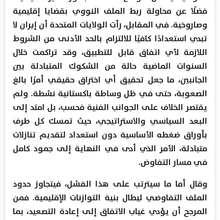
فضلًا عن محاولة ربط الملف النووي بقضايا إقليمية
وصاروخية. في المقابل، رأت الولايات المتحدة أن إيران لا
تبدي استعدادًا كافيًا للالتزام بالحد الأدنى من الشروط
اللازمة لأي اتفاق قابل للتطبيق، وقد تراكمت خلال
السنوات الماضية حالة من الشكوك المتبادلة بين
الجانبين، ما جعل تحقيق أي اختراق حقيقي أمرًا بالغ
الصعوبة، حتى في ظل وساطة باكستانية نشطة. ولم
يقتصر الخلاف على الجوانب الفنية فحسب، بل امتد إلى
البعد السياسي والاستراتيجي، حيث تمسك كل طرف
بأوراق ضغطه الأساسية دون استعداد لتقديم تنازلات
متبادلة، الأمر الذي أدى في النهاية إلى جمود كامل
في مسار التفاوض.
وقال أما ما سيترتب على هذا الفشل، فيتجاوز حدود
الملف التفاوضي ليطال بنية التوازنات الإقليمية. فمن
المرجح أن يؤدي غياب الاتفاق إلى إعادة التصعيد، بما