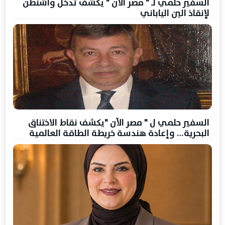
السفير حلمي لـ " مصر الآن " يكشف تدخل واشنطن
لإنقاذ الين الياباني
السفير حلمي ل " مصر الآن "يكشف نقاط الاختناق
البحرية… وإعادة هندسة خريطة الطاقة العالمية