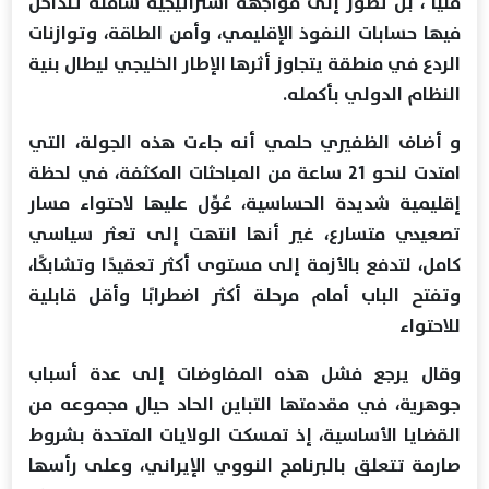
فنياً ، بل تطور إلى مواجهة استراتيجية شاملة تتداخل
فيها حسابات النفوذ الإقليمي، وأمن الطاقة، وتوازنات
الردع في منطقة يتجاوز أثرها الإطار الخليجي ليطال بنية
النظام الدولي بأكمله.
و أضاف الظفيري حلمي أنه جاءت هذه الجولة، التي
امتدت لنحو 21 ساعة من المباحثات المكثفة، في لحظة
إقليمية شديدة الحساسية، عُوِّل عليها لاحتواء مسار
تصعيدي متسارع، غير أنها انتهت إلى تعثر سياسي
كامل، لتدفع بالأزمة إلى مستوى أكثر تعقيدًا وتشابكًا،
وتفتح الباب أمام مرحلة أكثر اضطرابًا وأقل قابلية
للاحتواء
وقال يرجع فشل هذه المفاوضات إلى عدة أسباب
جوهرية، في مقدمتها التباين الحاد حيال مجموعه من
القضايا الأساسية، إذ تمسكت الولايات المتحدة بشروط
صارمة تتعلق بالبرنامج النووي الإيراني، وعلى رأسها