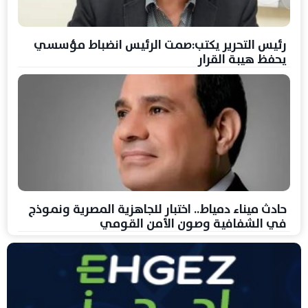
رئيس التحرير يكتب:صمت الرئيس انضباط مؤسسي
يحفظ هيبة القرار
حادث ميناء دمياط.. اختبار للجاهزية المصرية ونموذج
في الشفافية وصون الأمن القومي