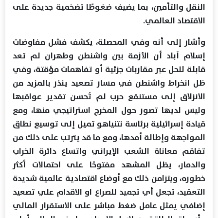
النقل والتأمين، بما يضيف ضغوطًا تضخمية جديدة على
الاقتصاد العالمي.
وأشار إلى أنه وفي المحصلة، يكشف فشل مفاوضات
إسلام آباد أن الأزمة بين واشنطن وطهران لم تعد
قابلة للحل عبر مقاربات جزئية أو تفاهمات مؤقتة، وفي
ظل انخراط واشنطن في مسار تصعيد ينذر بالمزيد من
الانزلاق إلى مستنقع حرب لم تُحسن تقدير عواقبها
وليس لديها تصور حول المخرج استراتيجي منها، ومع
قيادة إسرائيلية برئاسة نتنياهو تميل إلى توسيع نطاق
المواجهة وإطالة أمدها، ومع ما قد يترتب على ذلك من
تفاقم معاناة الشعب الإيراني واتساع دائرة الخراب
والدمار، يظل المشهد مفتوحًا على احتمالات أكثر
خطوره، ويتزامن ذلك مع أوضاع اقتصادية عالمية شديدة
التعقيد، تجعل أي تجميد للصراع او الاقدام علي تصعيد
إضافي يمثل عامل ضغط مباشر على الاستقرار المالي