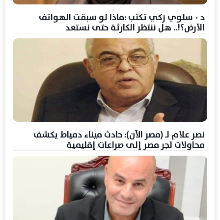
د ٠ سلوي زكي تكتب :ماذا لو سبقت الهواتف
الأرض؟!.. هل ننتظر الكارثة حتى نستعد
نصر علام لـ (مصر الآن): حادث ميناء دمياط يكشف
محاولات لجر مصر إلى صراعات إقليمية