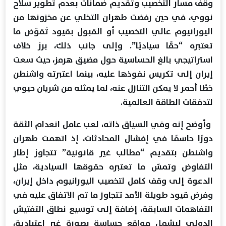
وقف مسار التخصيب وتقديم ضمانات بعدم تطوير سلاح
نووي، في حين رفضت طهران التخلي عن مخزونها من
اليورانيوم عالي التخصيب أو القبول بقيود تُقوّض ما
تعتبره “حقًا سياديًا”. وإلى جانب ذلك، برز خلاف
استراتيجي بالغ الحساسية حول مضيق هرمز، حيث سعت
إيران إلى تكريس نفوذها عليه، بينما اعتبرته واشنطن
خطًا أحمر لا يمكن التنازل عنه، لما يمثله من شريان حيوي
لتدفقات الطاقة العالمية.
وأوضح إنه وفي السياق ذاته، لعب عامل انعدام الثقة
دورًا حاسمًا في إفشال المحادثات، إذ اتهمت طهران
واشنطن بتقديم “مطالب غير قانونية” تتجاوز إطار
التفاوض وتمسّ ما تعتبره حقوقها السيادية، مثل
الدعوة إلى وقف كامل لتخصيب اليورانيوم داخل إيران،
وفرض قيود طويلة الأمد تتجاوز ما تم الاتفاق عليه في
التفاهمات السابقة، إضافة إلى توسيع نطاق التفتيش
الدولي ليشمل مواقع حساسة بصورة غير اعتيادية،