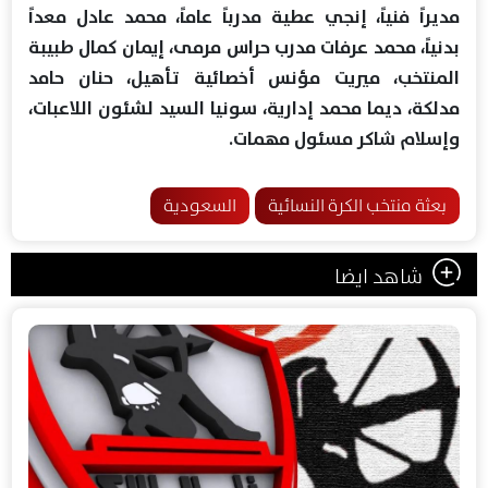
مديراً فنياً، إنجي عطية مدرباً عاماً، محمد عادل معداً
بدنياً، محمد عرفات مدرب حراس مرمى، إيمان كمال طبيبة
المنتخب، ميريت مؤنس أخصائية تأهيل، حنان حامد
مدلكة، ديما محمد إدارية، سونيا السيد لشئون اللاعبات،
وإسلام شاكر مسئول مهمات.
بعثة منتخب الكرة النسائية
السعودية
شاهد ايضا