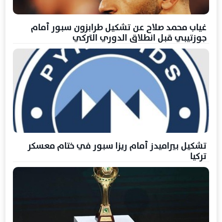
غياب محمد صلاح عن تشكيل طرابزون سبور أمام
جوزتيبي قبل انطلاق الدوري التركي
تشكيل بيراميدز أمام ريزا سبور في ختام معسكر
تركيا