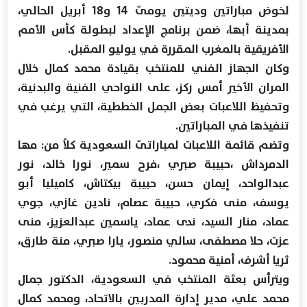
لخوض مباراتين وديتين يومىّ 14 و18 أبريل الحالي،
بمدينة أبها، ضمن برنامج الإعداد لبطولة كأس الأمم
الأفريقية بالمغرب المقررة في يوليو المقبل.
وكان الجهاز الفني للمنتخب بقيادة محمد كمال خلال
المران الأخير أمس ركز، على النواحي الفنية والبدنية،
وتحفيظ اللاعبات بعض الجمل الخططية، التي يرغب في
تنفيذها في المباراتين.
وتضم قائمة اللاعبات لمباراتىّ السعودية كلاً من: مها
الدمرداش ،حبيبة صبري ،فرح سمير، نورا خالد، نور
عبدالواحد، إيمان حسن، حبيبة بيكتاش، كاميليا أبو
يوسف، منى فكري، حبيبة عصام، نادين غازي، جوي
عماد، منار السيد، ندى عماد، ياسمين عبدالعزيز، منى
عزت، حلا مصطفى، سالي منصور، يارا صبري، منة طارق،
ثريا أشرف، أمنية محمود.
ويترأس بعثة المنتخب في السعودية، الدكتور جمال
محمد علي، مدير إدارة المدربين بالاتحاد، ومحمد كمال