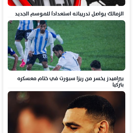
الزمالك يواصل تدريباته استعداداً للموسم الجديد
بيراميدز يخسر من ريزا سبورت في ختام معسكره
بتركيا