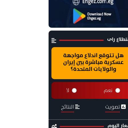
طلاع راى
هل تتوقع اندلاع مواجهة
عسكرية مباشرة بين إيران
والولايات المتحدة؟
نعم
لا
تصويت
النتائج
ار اليوم