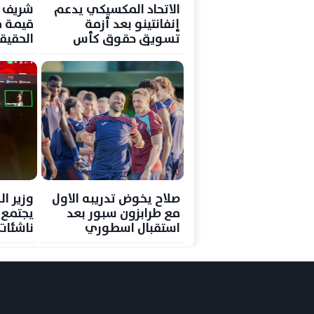
الاتحاد المكسيكي يدعم
شريف إ
إنفانتينو بعد أزمة
قيمة م
تسويق حقوق كأس
الحقيقي
العالم
صلاح يخوض تدريبه الاول
وزير ال
مع طرابزون سبور بعد
يجتمع 
استقبال اسطوري
ناشئات 