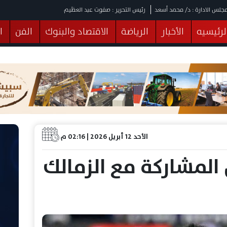
جلس الادارة : د/ محمد أسعد
رئيس التحرير : صفوت عبد العظيم
لرئيسيه
الأخبار
الرياضة
الاقتصاد والبنوك
الفن
ا
يقات
عربي ودولي
المرأة والطفل
التكنولوجيا
وهات
البرلمان
صحة
الثقافة
خدمات
منوعات
الأحد 12 أبريل 2026 | 02:16 م
المشاركة مع الزمالك