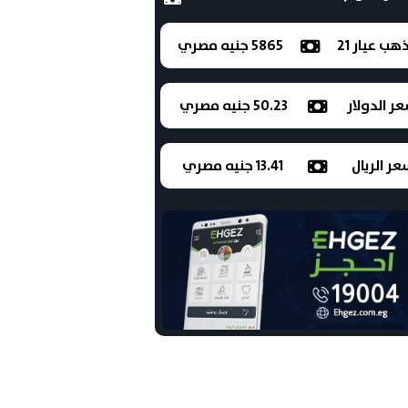
ذهب عيار 21
5865 جنيه مصري
ر الدولار
50.23 جنيه مصري
ر الريال
13.41 جنيه مصري