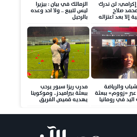
كرامي: لن ندرك
الزمالك في بيان : بيزيرا
حمد صلاح
ليس للبيع .. ولا احد وعده
ة إلا بعد اعتزاله
بالرحيل
شباب والرياضة
مدرب ريزا سبور يرحب
عبر «زووم» ببعثة
ببعثة بيراميدز.. وموكوينا
اليد في رومانيا
يهديه قميص الفريق