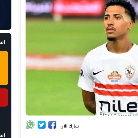
است
شارك الان
اسع