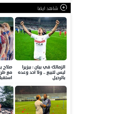
شاهد ايضا
الزمالك في بيان : بيزيرا
صلاح ي
ليس للبيع .. ولا احد وعده
مع طرا
بالرحيل
استقب