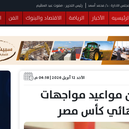
جلس الادارة : د/ محمد أسعد
رئيس التحرير : صفوت عبد العظيم
لرئيسيه
الأخبار
الرياضة
الاقتصاد والبنوك
الفن
ا
يقات
عربي ودولي
المرأة والطفل
التكنولوجيا
وهات
البرلمان
صحة
الثقافة
خدمات
منوعات
الأحد 12 أبريل 2026 | 04:38 م
ن مواعيد مواجهات
ائي كأس مصر