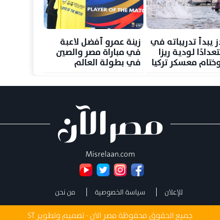
ز يبدأ تدريباته في
زينة عمرو أفضل لاعبة
تعدادًا لودية ريزا
في مباراة مصر والصين
ختام معسكر تركيا
في بطولة العالم
Misrelaan.com
للإعلان
سياسة الخصوصية
من نحن
جميع الحقوق محفوظة مصر الان - تصميم وتطوير
ST