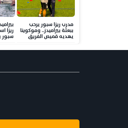
مدرب ريزا سبور يرحب
بيراميد
ببعثة بيراميدز.. وموكوينا
ريزا اس
يهديه قميص الفريق
سبور و