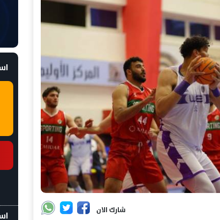
است
شارك الان
اسع