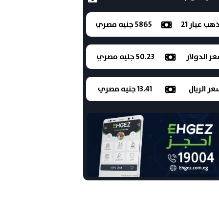
ذهب عيار 21
5865 جنيه مصري
ر الدولار
50.23 جنيه مصري
ر الريال
13.41 جنيه مصري