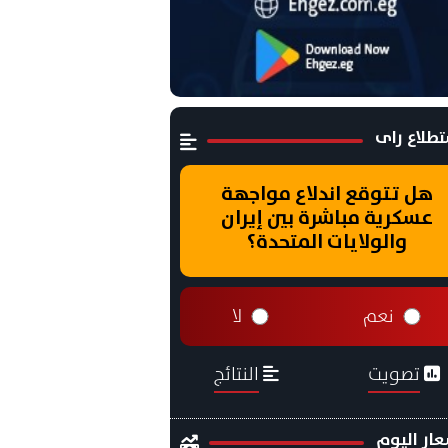
طلاع راى
هل تتوقع اندلاع مواجهة
عسكرية مباشرة بين إيران
والولايات المتحدة؟
نعم
لا
تصويت
النتائج
ار اليوم