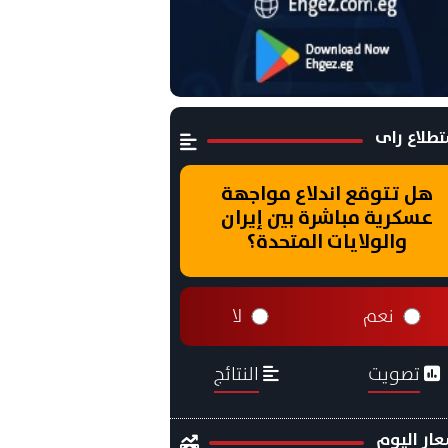
طلاع راى
هل تتوقع اندلاع مواجهة
عسكرية مباشرة بين إيران
والولايات المتحدة؟
نعم
لا
تصويت
النتائج
ار اليوم