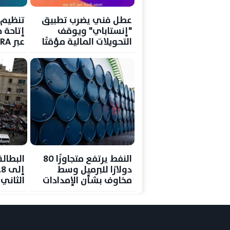
عطل فني يضرب تطبيق
تنظيم ا
"إنستاباي" ويوقف
إتاحة 
التحويلات المالية مؤقتًا
مؤقت ل
المست
النفط يرتفع متجاوزًا 80
البطال
دولارًا للبرميل وسط
مخاوف بشأن الإمدادات
الثاني من