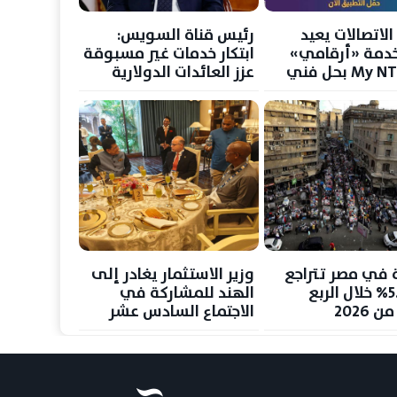
لاتصالات يعيد
رئيس قناة السويس:
خدمة «أرقامي»
ابتكار خدمات غير مسبوقة
عبر My NTRA بحل فني
عزز العائدات الدولارية
حماية بيانات
رغم تراجع حركة الملاحة
خدمين
ة في مصر تتراجع
وزير الاستثمار يغادر إلى
إلى 5.8% خلال الربع
الهند للمشاركة في
 2026
الاجتماع السادس عشر
لوزراء تجارة تجمع
«بريكس»