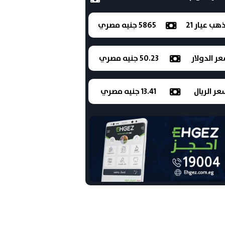
ذهب عيار 21
5865 جنيه مصري
ر الدولار
50.23 جنيه مصري
ر الريال
13.41 جنيه مصري