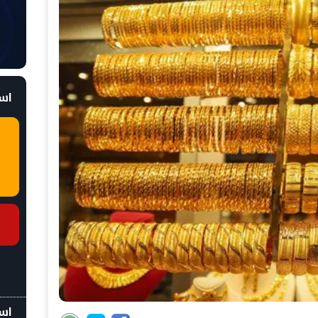
است
اسع