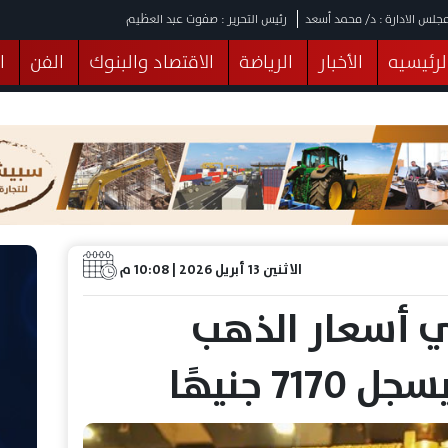
جلس الادارة : د/ محمد أسعد
رئيس التحرير : صفوت عبد العظيم
لرئيسيه
الأخبار
الرياضة
الاقتصاد والبنوك
الفن
ا
يقات
عربي ودولي
المرأة والطفل
التكنولوجيا
وهات
البرلمان
صحة
الثقافة
خدمات
منوعات
الاثنين 13 أبريل 2026 | 10:08 م
ي أسعار الذهب