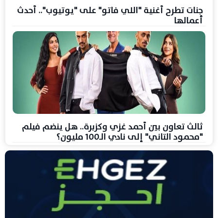
جنات تطرح أغنية "اللي فاتو" على "يوتيوب".. أحدث
أعمالها
ثالث تعاون بين أحمد غزي وكزبرة.. هل ينضم فيلم
"محمود التاني" إلى نادي الـ100 مليون؟