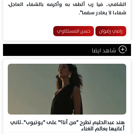
الشافي.. فيا رب ألطف به وأكرمه بالشفاء العاجل،
شفاءا لا يغادر سقما".
رامي رضوان
حسن المستكاوي
شاهد ايضا
هند عبدالحليم تطرح "من أنا؟" على "يوتيوب"..ثاني
أغانيها بعالم الغناء