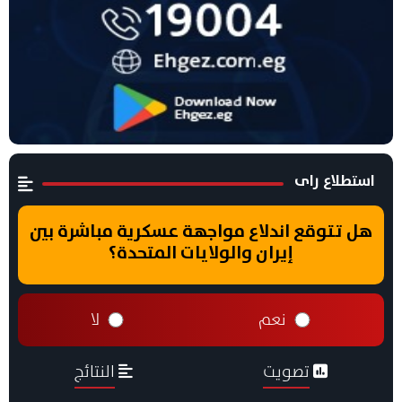
استطلاع راى
هل تتوقع اندلاع مواجهة عسكرية مباشرة بين
إيران والولايات المتحدة؟
نعم
لا
تصويت
النتائج