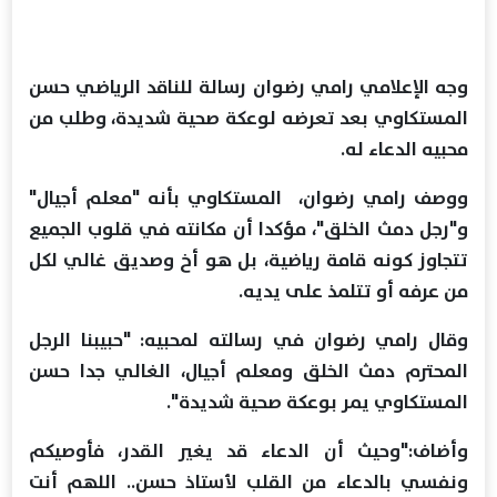
وجه الإعلامي رامي رضوان رسالة للناقد الرياضي حسن
المستكاوي بعد تعرضه لوعكة صحية شديدة، وطلب من
محبيه الدعاء له.
​ووصف رامي رضوان، المستكاوي بأنه "معلم أجيال"
و"رجل دمث الخلق"، مؤكدا أن مكانته في قلوب الجميع
تتجاوز كونه قامة رياضية، بل هو أخ وصديق غالي لكل
من عرفه أو تتلمذ على يديه.
​وقال رامي رضوان في رسالته لمحبيه: "حبيبنا الرجل
المحترم دمث الخلق ومعلم أجيال، الغالي جدا حسن
المستكاوي يمر بوعكة صحية شديدة".
وأضاف:"وحيث أن الدعاء قد يغير القدر، فأوصيكم
ونفسي بالدعاء من القلب لأستاذ حسن.. اللهم أنت