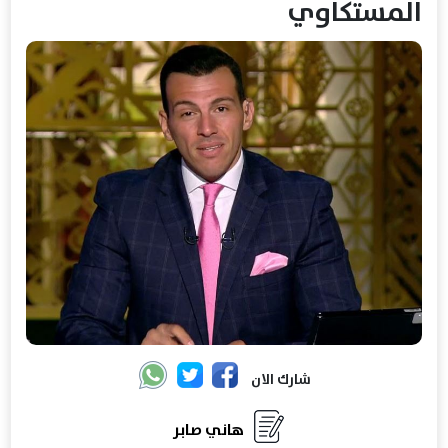
المستكاوي
شارك الان
هاني صابر