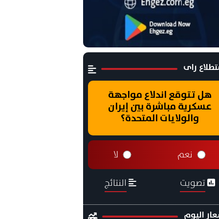
طلاع راى
هل تتوقع اندلاع مواجهة
عسكرية مباشرة بين إيران
والولايات المتحدة؟
نعم
لا
تصويت
النتائج
ار اليوم