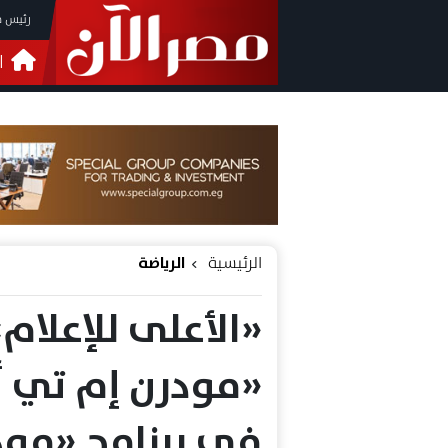
رئيس م
ا
التحق
فيدي
الرئيسية
الرياضة
«الأعلى للإعلا
«مودرن إم تي أ
في برنامج «مو