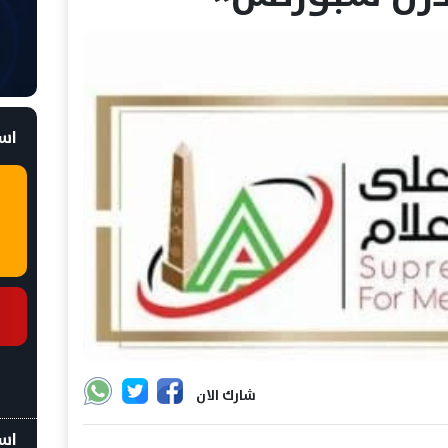
است
شارك الان
اسع