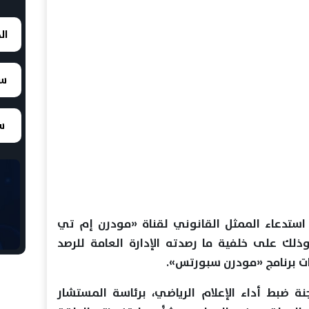
ال
سع
سع
 استدعاء الممثل القانوني لقناة «مودرن إم تي
ذلك على خلفية ما رصدته الإدارة العامة للرصد
ات برنامج «مودرن سبورتس».
جنة ضبط أداء الإعلام الرياضي، برئاسة المستشار