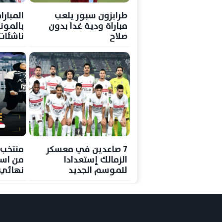
طرابزون سبور يلعب
المبارا
مباراة ودية غدا بدون
بالموند
صلاح
ناشئات
ميدالية
7 صاعدين في معسكر
منتخب 
الزمالك إستعدادا
من اسب
للموسم الجديد
نهائي 