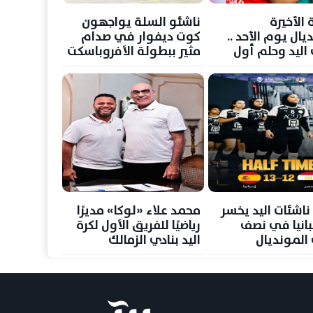
ة الأخيرة
ناشئو السلة يواجهون
يال يوم الأحد ..
كوت ديفوار في صدام
 اليد وحلم أول
مثير ببطولة الأفروباسكت
 عالمية
ناشئات اليد يخسر
محمد علاء «لوكا» مديرًا
انيا في نصف
رياضيًا للفريق الأول لكرة
المونديال
اليد بنادي الزمالك