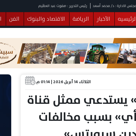
جلس الادارة : د/ محمد أسعد
رئيس التحرير : صفوت عبد العظيم
لرئيسيه
الأخبار
الرياضة
الاقتصاد والبنوك
الفن
ا
يقات
عربي ودولي
المرأة والطفل
التكنولوجيا
وهات
البرلمان
صحة
الثقافة
خدمات
منوعات
الثلاثاء 14 أبريل 2026 | 01:14 م
م» يستدعي ممثل قناة
ي» بسبب مخالفات
درن سبورتس»