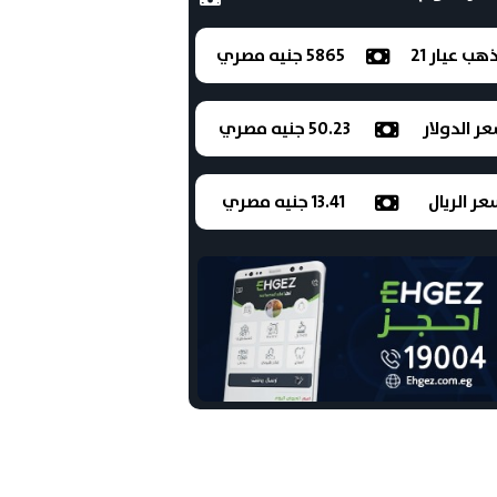
ذهب عيار 21
5865 جنيه مصري
ر الدولار
50.23 جنيه مصري
ر الريال
13.41 جنيه مصري