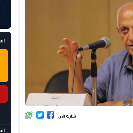
است
شارك الان
اسع