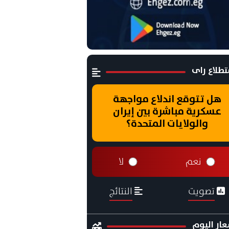
طلاع راى
هل تتوقع اندلاع مواجهة
عسكرية مباشرة بين إيران
والولايات المتحدة؟
نعم
لا
تصويت
النتائج
ار اليوم