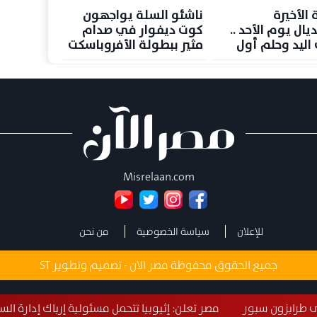
ة الأخيرة
ناشئو السلة يواجهون
يال يوم الأحد ..
كوت ديفوار في صدام
 اليد وحلم أول
مثير ببطولة الأفروباسكت
 عالمية
Misrelaan.com
للإعلان
سياسة الخصوصية
من نحن
جميع الحقوق محفوظة مصر الان - تصميم وتطوير
ST
مصر تعلن: إثيوبيا تتحمل مسئولية إرباك إدارة السدود بسبب غياب البي