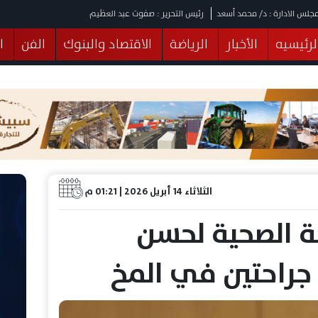
جلس الادارة : د/ محمد أسعد
رئيس التحرير : صفوت عبد العظيم
لرئيسيه
الأخبار
الرياضة
الاقتصاد والبنوك
الفن
ا
يقات
عربي ودولي
المرأة والطفل
التكنولوجيا
وهات
البرلمان
صحة
الثقافة
خدمات
منوعات
الثلاثاء 14 أبريل 2026 | 01:21 م
لة الصحية لحسن
جراحتين في المخ