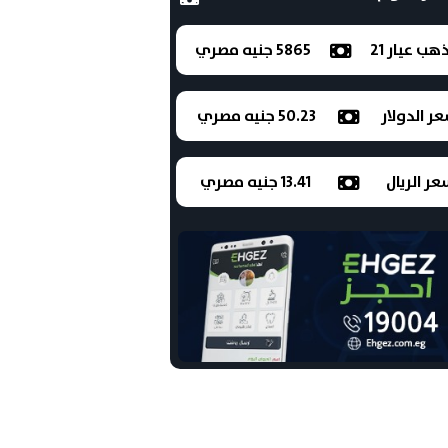
ذهب عيار 21
5865 جنيه مصري
ر الدولار
50.23 جنيه مصري
ر الريال
13.41 جنيه مصري