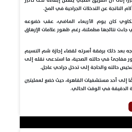
رًا إلى أن الفريق الطبي يفضل إبقاءه تحت تأثير
لام الناتجة عن التدخلات الجراحية في المخ.
كاوي كان يوم الأربعاء الماضي، عقب خضوعه
 جاءت نتائجها مطمئنة، رغم ظهور علامات الإرهاق
ه بعد ذلك برفقة أسرته لقضاء إجازة شم النسيم
ور مفاجئ في حالته الصحية، ما استدعى نقله إلى
ص حالته والحاجة إلى تدخل جراحي عاجل.
ًا إلى أحد مستشفيات القاهرة، حيث خضع لعمليتين
ية الدقيقة في الوقت الحالي.