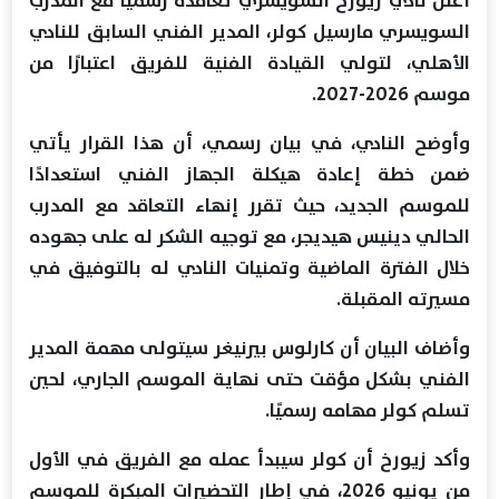
أعلن نادي زيورخ السويسري تعاقده رسميًا مع المدرب
السويسري مارسيل كولر، المدير الفني السابق للنادي
الأهلي، لتولي القيادة الفنية للفريق اعتبارًا من
موسم 2026-2027.
وأوضح النادي، في بيان رسمي، أن هذا القرار يأتي
ضمن خطة إعادة هيكلة الجهاز الفني استعدادًا
للموسم الجديد، حيث تقرر إنهاء التعاقد مع المدرب
الحالي دينيس هيديجر، مع توجيه الشكر له على جهوده
خلال الفترة الماضية وتمنيات النادي له بالتوفيق في
مسيرته المقبلة.
وأضاف البيان أن كارلوس بيرنيغر سيتولى مهمة المدير
الفني بشكل مؤقت حتى نهاية الموسم الجاري، لحين
تسلم كولر مهامه رسميًا.
وأكد زيورخ أن كولر سيبدأ عمله مع الفريق في الأول
من يونيو 2026، في إطار التحضيرات المبكرة للموسم