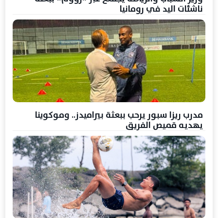
ناشئات اليد في رومانيا
مدرب ريزا سبور يرحب ببعثة بيراميدز.. وموكوينا
يهديه قميص الفريق