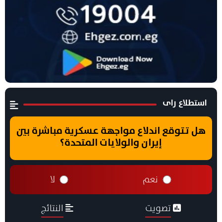
استطلاع راى
هل تتوقع اندلاع مواجهة عسكرية مباشرة بين
إيران والولايات المتحدة؟
نعم
لا
تصويت
النتائج