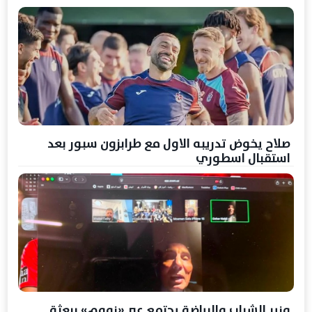
صلاح يخوض تدريبه الاول مع طرابزون سبور بعد
استقبال اسطوري
وزير الشباب والرياضة يجتمع عبر «زووم» ببعثة