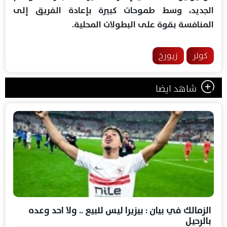
الجديد، وسط طموحات كبيرة بإعادة الفريق إلى
المنافسة بقوة على البطولات المحلية.
كولر
زيورخ
شاهد ايضا
الزمالك في بيان : بيزيرا ليس للبيع .. ولا احد وعده
بالرحيل