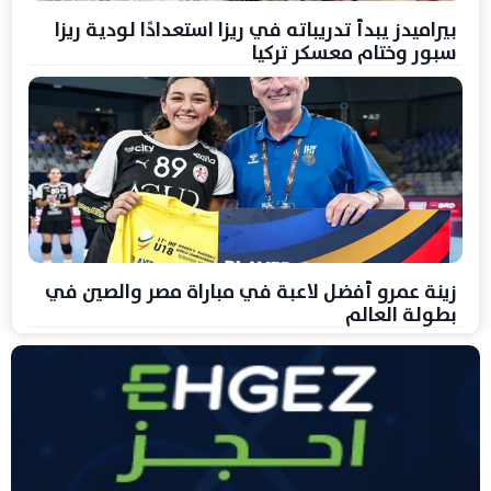
بيراميدز يبدأ تدريباته في ريزا استعدادًا لودية ريزا
سبور وختام معسكر تركيا
زينة عمرو أفضل لاعبة في مباراة مصر والصين في
بطولة العالم