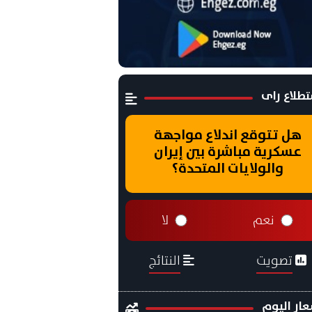
طلاع راى
هل تتوقع اندلاع مواجهة
عسكرية مباشرة بين إيران
والولايات المتحدة؟
نعم
لا
تصويت
النتائج
ار اليوم