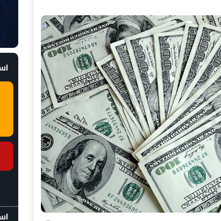
است
اسع