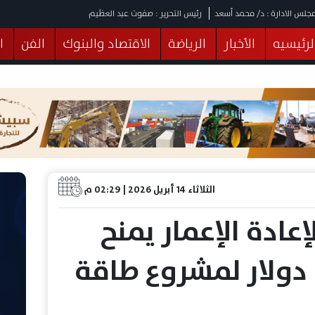
جلس الادارة : د/ محمد أسعد
رئيس التحرير : صفوت عبد العظيم
لرئيسيه
الأخبار
الرياضة
الاقتصاد والبنوك
الفن
ا
يقات
عربي ودولي
المرأة والطفل
التكنولوجيا
وهات
البرلمان
صحة
الثقافة
خدمات
منوعات
الثلاثاء 14 أبريل 2026 | 02:29 م
إعادة الإعمار يمنح
6 مليون دولار لمشروع طاقة