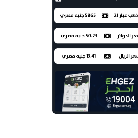
ذهب عيار 21
5865 جنيه مصري
ر الدولار
50.23 جنيه مصري
ر الريال
13.41 جنيه مصري