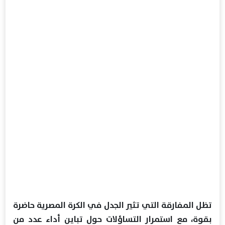
تظل المفارقة التي تثير الجدل في الكرة المصرية حاضرة
بقوة، مع استمرار التساؤلات حول تباين أداء عدد من