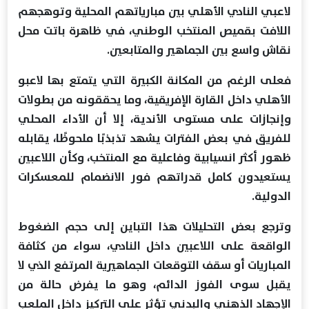
لاعبي النادي الأهلي بين مبارياتهم المحلية وتوهجهم
اللافت بقميص المنتخب الوطني، في ظاهرة باتت محل
نقاش واسع بين الجماهير والمتابعين.
فعلى الرغم من المكانة الكبيرة التي يتمتع بها لاعبو
الأهلي داخل القارة الإفريقية، وما يحققونه من بطولات
وإنجازات على مستوى الأندية، إلا أن الأداء المحلي
للفريق في بعض الفترات يشهد تذبذبًا ملحوظًا، يقابله
ظهور أكثر انسيابية وفاعلية مع المنتخب، وكأن اللاعبين
يستعيدون كامل قدراتهم فور الانضمام للمعسكرات
الدولية.
وترجع بعض التحليلات هذا التباين إلى حجم الضغوط
الواقعة على اللاعبين داخل النادي، سواء من كثافة
المباريات أو سقف التوقعات الجماهيرية المرتفع الذي لا
يقبل سوى الفوز الدائم، وهو ما يفرض حالة من
الإجهاد الذهني والبدني تؤثر على التركيز داخل الملعب