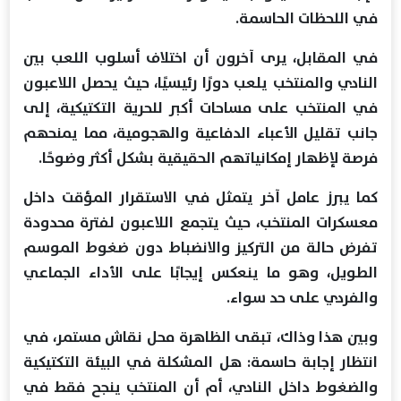
في اللحظات الحاسمة.
في المقابل، يرى آخرون أن اختلاف أسلوب اللعب بين
النادي والمنتخب يلعب دورًا رئيسيًا، حيث يحصل اللاعبون
في المنتخب على مساحات أكبر للحرية التكتيكية، إلى
جانب تقليل الأعباء الدفاعية والهجومية، مما يمنحهم
فرصة لإظهار إمكانياتهم الحقيقية بشكل أكثر وضوحًا.
كما يبرز عامل آخر يتمثل في الاستقرار المؤقت داخل
معسكرات المنتخب، حيث يتجمع اللاعبون لفترة محدودة
تفرض حالة من التركيز والانضباط دون ضغوط الموسم
الطويل، وهو ما ينعكس إيجابًا على الأداء الجماعي
والفردي على حد سواء.
وبين هذا وذاك، تبقى الظاهرة محل نقاش مستمر، في
انتظار إجابة حاسمة: هل المشكلة في البيئة التكتيكية
والضغوط داخل النادي، أم أن المنتخب ينجح فقط في