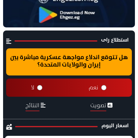
استطلاع راى
هل تتوقع اندلاع مواجهة عسكرية مباشرة بين
إيران والولايات المتحدة؟
نعم
لا
تصويت
النتائج
اسعار اليوم