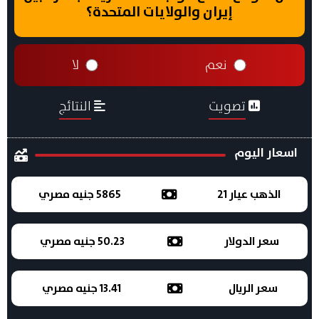
إيران والولايات المتحدة؟
نعم
لا
تصويت
النتائج
اسعار اليوم
الذهب عيار 21
5865 جنيه مصري
سعر الدولار
50.23 جنيه مصري
سعر الريال
13.41 جنيه مصري