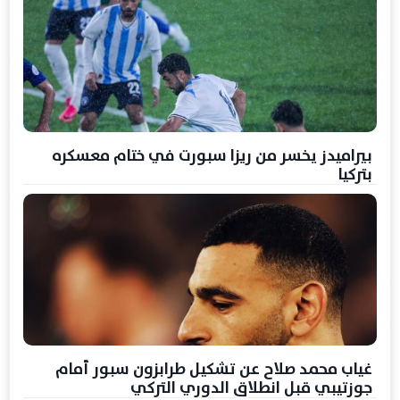
بيراميدز يخسر من ريزا سبورت في ختام معسكره
بتركيا
غياب محمد صلاح عن تشكيل طرابزون سبور أمام
جوزتيبي قبل انطلاق الدوري التركي