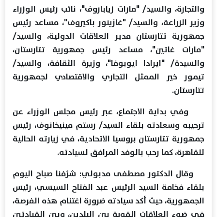
والتجارة، والسيد/ "مارات زياباروف"، نائب رئيس الوزراء
وزير الزراعة، والسيد/ "غازينور باكيروف"، مساعد رئيس
جمهورية تتارستان مدير العلاقات الدولية، والسيد/
"مارات غاتين"، مساعد رئيس جمهورية تتارستان،
والسيدة/ "ايرادا ايوبوفا"، وزيرة الثقافة، والسيد/
تيمور خير الممثل التجاري والاقتصادي لجمهورية
تتارستان.
وفي بداية الاجتماع، عبر رئيس مجلس الوزراء عن
ترحيبه وسعادته بلقاء السيد/ رستم مينيخانوف، رئيس
جمهورية تتارستان بروسيا الاتحادية، في زيارته الحالية
للقاهرة، كما رحب بالوفد المرافق لسيادته.
وقال الدكتور مصطفى مدبولي: شرُفنا صباح اليوم
بلقاء فخامة السيد الرئيس عبد الفتاح السيسي، رئيس
الجمهورية، حيث أكد سيادته ضرورة اغتنام هذه الفرصة،
في ضوء العلاقات القوية بين البلدين، وبين القيادتين