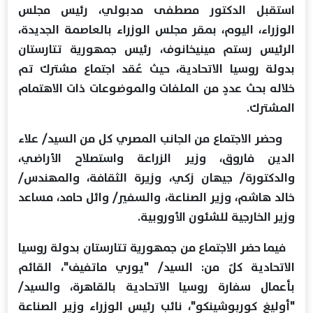
استقبل الدكتور مصطفى مدبولي، رئيس مجلس
الوزراء، اليوم، بمقر مجلس الوزراء بالعاصمة الجديدة،
الرئيس رستم مينيخانوف، رئيس جمهورية تتارستان
بدولة روسيا الاتحادية، حيث عُقد اجتماع مشترك تم
خلاله بحث عددٍ من الملفات والموضوعات ذات الاهتمام
المشترك.
وحضر الاجتماع من الجانب المصري كل من السيد/ علاء
الدين فاروق، وزير الزراعة واستصلاح الأراضي،
والدكتورة/ جيهان زكي، وزيرة الثقافة، والمهندس/
خالد هاشم، وزير الصناعة، والسفير/ وائل حامد، مساعد
وزير الخارجية للشئون الأوروبية.
فيما حضر الاجتماع من جمهورية تتارستان بدولة روسيا
الاتحادية كلٌ من: السيد/ "يوري ماتفيف"، القائم
بأعمال سفارة روسيا الاتحادية بالقاهرة، والسيد/
"أوليغ كوربوشينكو"، نائب رئيس الوزراء وزير الصناعة