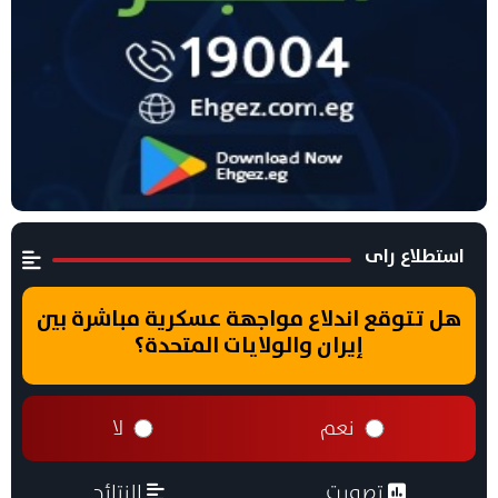
استطلاع راى
هل تتوقع اندلاع مواجهة عسكرية مباشرة بين
إيران والولايات المتحدة؟
نعم
لا
تصويت
النتائج