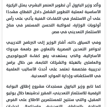
وأكد وزير البترول أن تطوير العنصر البشري يمثل الركيزة
الأساسية لعملية التطوير الشامل داخل القطاع، مشددًا
على أن الاستثمار في الكفاءات الفنية يأتي على رأس
أولويات الوزارة، لمواكبة التحسن المستمر في مناخ
الاستثمار التعديني في مصر.
وفي السياق ذاته، أشار الوزير إلى البرنامج التدريبي
لحواضر التعدين المصرية بالتعاون مع جامعة مردوك
الأسترالية، والذي يستهدف رفع كفاءة الجيولوجيين
والعاملين بالهيئة والشركات التابعة، من خلال برامج
تدريبية متخصصة تعتمد على أحدث الأساليب العلمية
في الاستكشاف وإدارة الموارد المعدنية.
كما تابع وزير البترول مستجدات مشروع إطلاق البوابة
الرقمية للاستثمار التعديني، المقرر تدشينها خلال يوليو
المقبل، والتي ستتيح للمستثمرين الاطلاع على الفرص
المتاحة بالمناطق التعدينية، واستكمال إجراءات