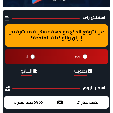
استطلاع راى
هل تتوقع اندلاع مواجهة عسكرية مباشرة بين
إيران والولايات المتحدة؟
نعم
لا
تصويت
النتائج
اسعار اليوم
الذهب عيار 21
5865 جنيه مصري