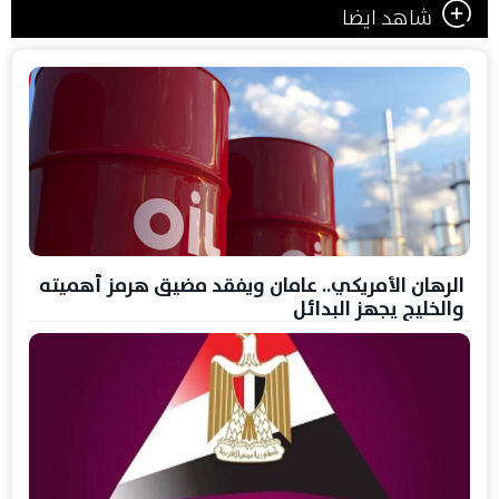
شاهد ايضا
الرهان الأمريكي.. عامان ويفقد مضيق هرمز أهميته
والخليج يجهز البدائل