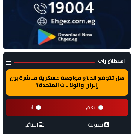
استطلاع راى
هل تتوقع اندلاع مواجهة عسكرية مباشرة بين
إيران والولايات المتحدة؟
نعم
لا
تصويت
النتائج