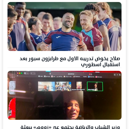
صلاح يخوض تدريبه الاول مع طرابزون سبور بعد
استقبال اسطوري
وزير الشباب والرياضة يجتمع عبر «زووم» ببعثة