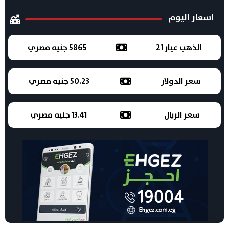
اسعار اليوم
الذهب عيار 21
5865 جنيه مصري
سعر الدولار
50.23 جنيه مصري
سعر الريال
13.41 جنيه مصري