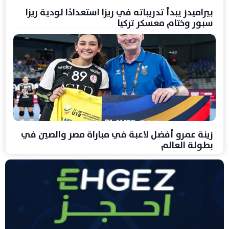
بيراميدز يبدأ تدريباته في ريزا استعدادًا لودية ريزا
سبور وختام معسكر تركيا
زينة عمرو أفضل لاعبة في مباراة مصر والصين في
بطولة العالم