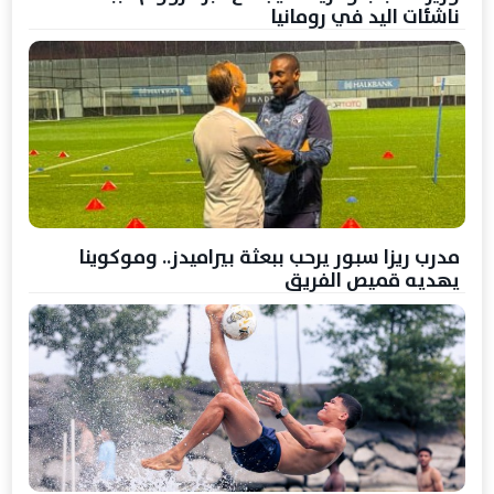
ناشئات اليد في رومانيا
مدرب ريزا سبور يرحب ببعثة بيراميدز.. وموكوينا
يهديه قميص الفريق