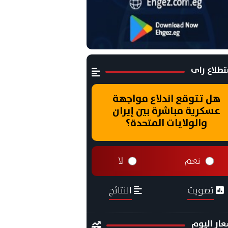
طلاع راى
هل تتوقع اندلاع مواجهة
عسكرية مباشرة بين إيران
والولايات المتحدة؟
نعم
لا
تصويت
النتائج
ار اليوم