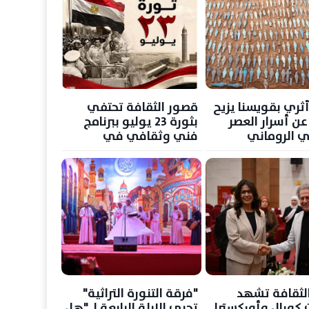
ري بقويسنا يزيح
قصور الثقافة تحتفي
عن أسرار العصر
بثورة 23 يوليو ببرنامج
ني الروماني
فني وثقافي في
المحافظات
الثقافة تشهد
"فرقة التنورة التراثية"
ت كورال وأوركسترا
تحيي الليلة الرابعة لـ "هل