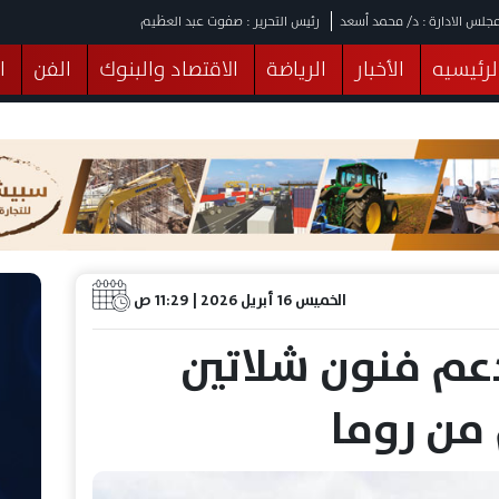
جلس الادارة : د/ محمد أسعد
رئيس التحرير : صفوت عبد العظيم
لرئيسيه
الأخبار
الرياضة
الاقتصاد والبنوك
الفن
ا
يقات
عربي ودولي
المرأة والطفل
التكنولوجيا
وهات
البرلمان
صحة
الثقافة
خدمات
منوعات
الخميس 16 أبريل 2026 | 11:29 ص
دعم فنون شلاتين
 من روما