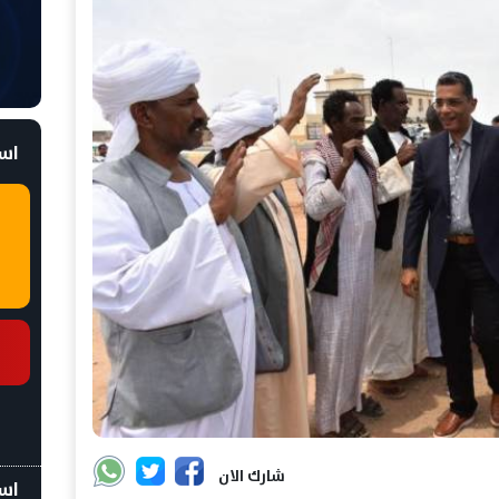
است
شارك الان
اسع