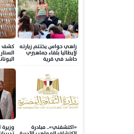
زاهي حواس يختتم زيارته
كشف أث
لإيطاليا بلقاء جماهيري
الستار 
حاشد في قرية
اليونا
«بوليكورو»
«اكتشفني».. مبادرة
وزيرة 
لاكتشاف المواهب الأدبية
تدريبا