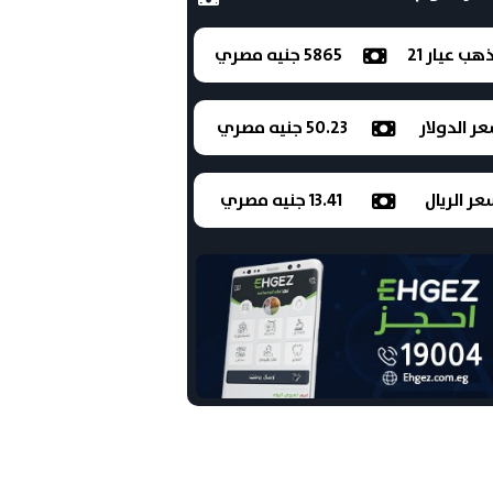
ذهب عيار 21
5865 جنيه مصري
ر الدولار
50.23 جنيه مصري
ر الريال
13.41 جنيه مصري