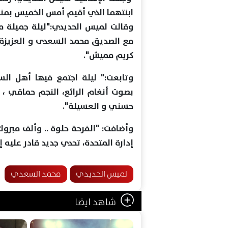
ابنتهما الذي أقيم أمس الخميس بمنط
وقالت لميس الحديدي:"ليلة جميلة من
مع الصديق محمد السعدى و العزيزة 
كريم مميش".
وتابعت:" ليلة اجتمع فيها أهل الس
بصوت أنغام الرائع، النجم حماقي ، ا
حسني و العسيلة".
وأضافت: "الفرحة حلوة .. وألف مبرو
إدارة المتحدة، تحدي جديد قادر عليه إن
لميس الحديدي
محمد السعدي
شاهد ايضا