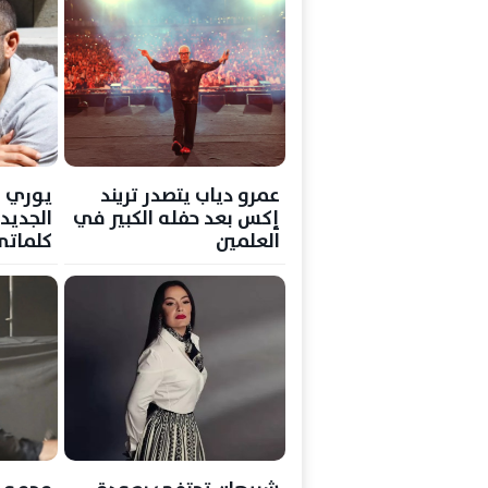
عمرو دياب يتصدر تريند
يوري م
إكس بعد حفله الكبير في
العلمين
كلماتي