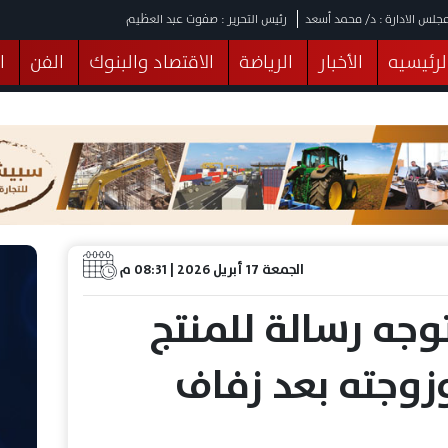
جلس الادارة : د/ محمد أسعد
رئيس التحرير : صفوت عبد العظيم
لرئيسيه
الأخبار
الرياضة
الاقتصاد والبنوك
الفن
ا
يقات
عربي ودولي
المرأة والطفل
التكنولوجيا
وهات
البرلمان
صحة
الثقافة
خدمات
منوعات
الجمعة 17 أبريل 2026 | 08:31 م
جه رسالة للمنتج
وجته بعد زفاف