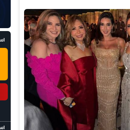
است
اسع