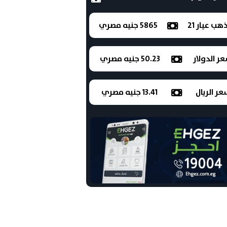
ذهب عيار 21
5865 جنيه مصري
ر الدولار
50.23 جنيه مصري
ر الريال
13.41 جنيه مصري