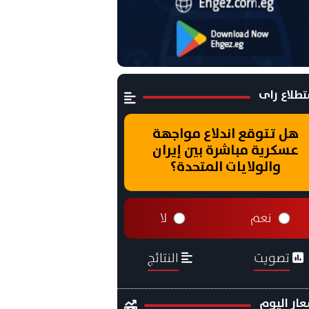
طلاع راى
هل تتوقع اندلاع مواجهة
عسكرية مباشرة بين إيران
والولايات المتحدة؟
نعم
لا
تصويت
النتائج
ار اليوم