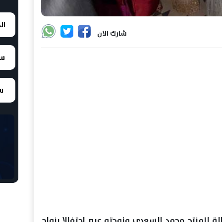
ال
شارك الان
سع
سع
ة للمنتج محمد السعدي وزوجته عبير احتفالا بزواج