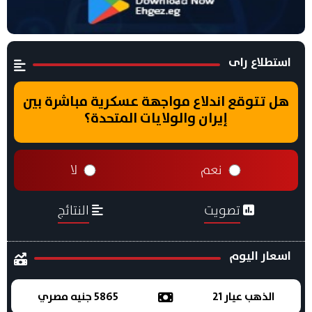
استطلاع راى
هل تتوقع اندلاع مواجهة عسكرية مباشرة بين
إيران والولايات المتحدة؟
نعم
لا
تصويت
النتائج
اسعار اليوم
الذهب عيار 21
5865 جنيه مصري