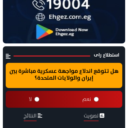
استطلاع راى
هل تتوقع اندلاع مواجهة عسكرية مباشرة بين
إيران والولايات المتحدة؟
نعم
لا
تصويت
النتائج