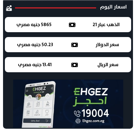
اسعار اليوم
الذهب عيار 21
5865 جنيه مصري
سعر الدولار
50.23 جنيه مصري
سعر الريال
13.41 جنيه مصري