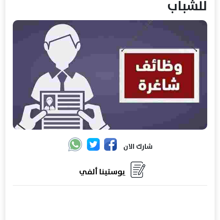
للشباب
شارك الان
يوستينا ألفي