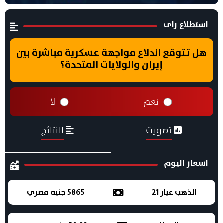
استطلاع راى
هل تتوقع اندلاع مواجهة عسكرية مباشرة بين
إيران والولايات المتحدة؟
نعم
لا
تصويت
النتائج
اسعار اليوم
الذهب عيار 21
5865 جنيه مصري