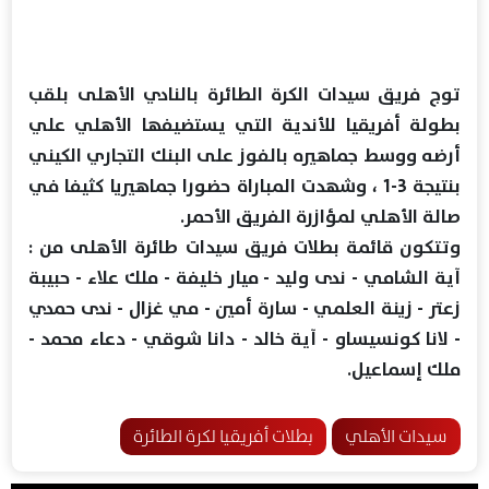
توج فريق سيدات الكرة الطائرة بالنادي الأهلى بلقب
بطولة أفريقيا للأندية التي يستضيفها الأهلي علي
أرضه ووسط جماهيره بالفوز على البنك التجاري الكيني
بنتيجة 3-1 ، وشهدت المباراة حضورا جماهيريا كثيفا في
صالة الأهلي لمؤازرة الفريق الأحمر.
وتتكون قائمة بطلات فريق سيدات طائرة الأهلى من :
آية الشامي - ندى وليد - ميار خليفة - ملك علاء - حبيبة
زعتر - زينة العلمي - سارة أمين - مي غزال - ندى حمدي
- لانا كونسيساو - آية خالد - دانا شوقي - دعاء محمد -
ملك إسماعيل.
سيدات الأهلي
بطلات أفريقيا لكرة الطائرة