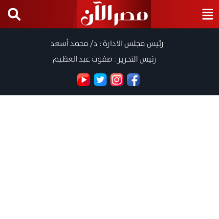
رئيس مجلس الادارة : د/ محمد أسعد
رئيس التحرير : صفوت عبد العظيم