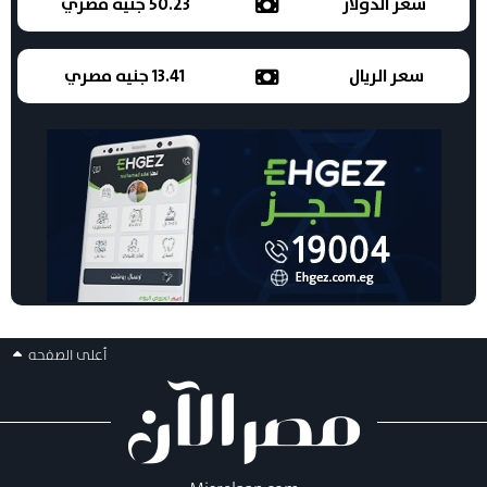
سعر الدولار
50.23 جنيه مصري
سعر الريال
13.41 جنيه مصري
أعلى الصفحه