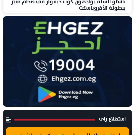
ناشئو السلة يواجهون كوت ديفوار في صدام مثير
ببطولة الأفروباسكت
استطلاع راى