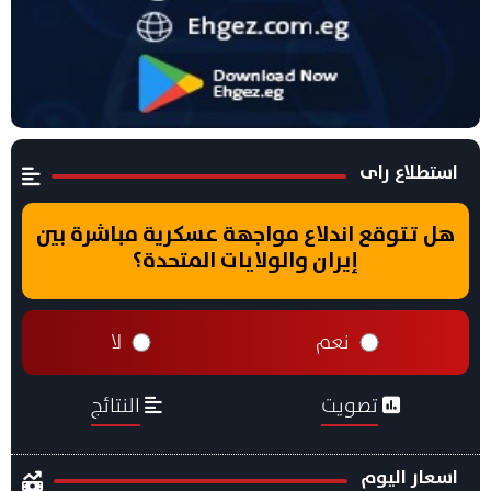
استطلاع راى
هل تتوقع اندلاع مواجهة عسكرية مباشرة بين
إيران والولايات المتحدة؟
نعم
لا
تصويت
النتائج
اسعار اليوم