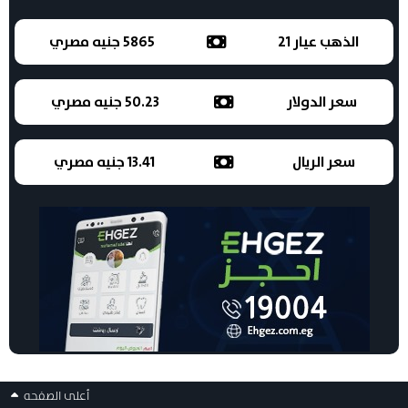
الذهب عيار 21
5865 جنيه مصري
سعر الدولار
50.23 جنيه مصري
سعر الريال
13.41 جنيه مصري
أعلى الصفحه