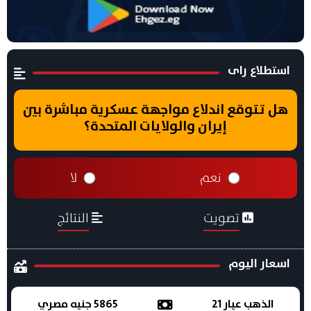
استطلاع راى
هل تتوقع اندلاع مواجهة عسكرية مباشرة بين
إيران والولايات المتحدة؟
نعم
لا
تصويت
النتائج
اسعار اليوم
الذهب عيار 21
5865 جنيه مصري