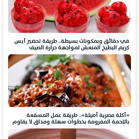
في دقائق وبمكونات بسيطة.. طريقة تحضير آيس
كريم البطيخ المنعش لمواجهة حرارة الصيف
«أكلة مصرية أصيلة».. طريقة عمل المسقعة
باللحمة المفرومة بخطوات سهلة ومذاق لا يقاوم