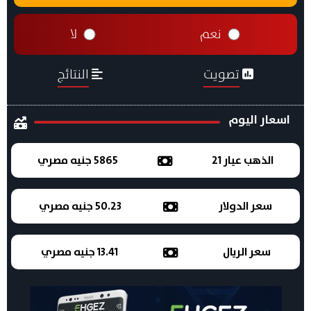
نعم
لا
تصويت
النتائج
اسعار اليوم
الذهب عيار 21
5865 جنيه مصري
سعر الدولار
50.23 جنيه مصري
سعر الريال
13.41 جنيه مصري