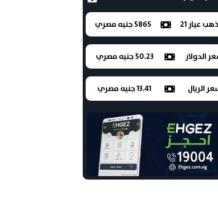
ذهب عيار 21
5865 جنيه مصري
ر الدولار
50.23 جنيه مصري
ر الريال
13.41 جنيه مصري