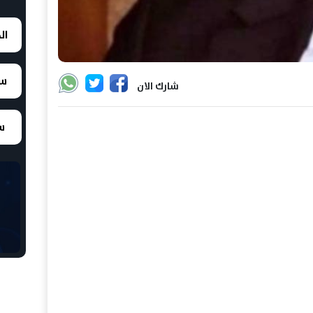
ال
سع
شارك الان
سع