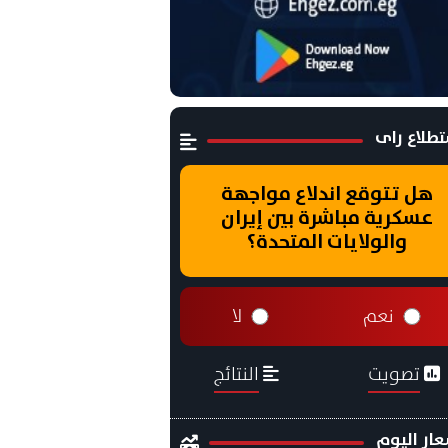
طلاع راى
هل تتوقع اندلاع مواجهة
عسكرية مباشرة بين إيران
والولايات المتحدة؟
نعم
لا
تصويت
النتائج
ار اليوم