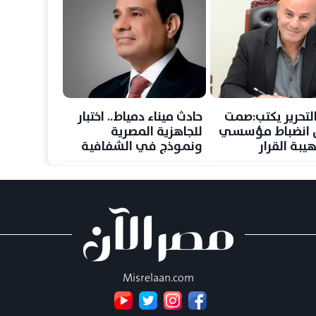
لتحرير يكتب:صمت
حادث ميناء دمياط.. اختبار
س انضباط مؤسسي
للجاهزية المصرية
يبة القرار
ونموذج في الشفافية
وصون الأمن القومي
Misrelaan.com