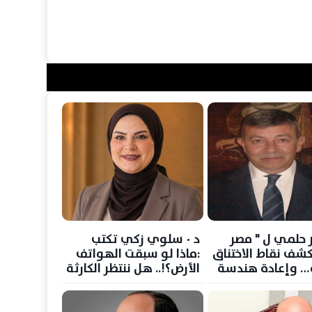
 حلمي ل " مصر
د ٠ سلوي زكي تكتب
كشف نقاط الاختناق
:ماذا لو سبقت الهواتف
ة… وإعادة هندسة
الأرض؟!.. هل ننتظر الكارثة
الطاقة العالمية
حتى نستعد