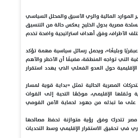
ير الموارد المائية والري الأسبق والمحلل السياسي
مسلحة مصرية بدول الخليج يعكس حالة من التنسيق
لف الأطراف، وفق أهداف استراتيجية واضحة تخدم
«عبقريًا وبليغًا»، ويحمل رسائل سياسية مهمة تؤكد
قية التي تواجه المنطقة، مضيفًا أن الأخطر والأهم
لإقليمية حول العدو الفعلي الذي يهدد استقرار
حركات المصرية الحالية تمثل «بداية قوية لمسار
وثقلها الإقليمي، موجّهًا التحية إلى القوات
ة على ما تبذله من جهود لحماية الأمن القومي
ن مصر تتحرك وفق رؤية متوازنة تحفظ مصالحها
وري في تحقيق الاستقرار الإقليمي وسط التحديات