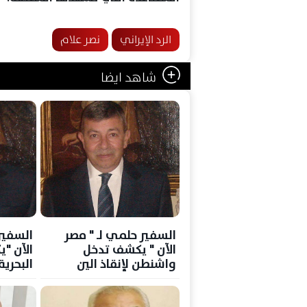
الرد الإيراني
نصر علام
شاهد ايضا
السفير حلمي لـ " مصر
السفير
الآن " يكشف تدخل
الآن "ي
واشنطن لإنقاذ الين
البحري
الياباني
خريطة 