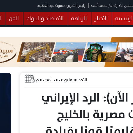
جلس الادارة : د/ محمد أسعد
رئيس التحرير : صفوت عبد العظيم
لرئيسيه
الأخبار
الرياضة
الاقتصاد والبنوك
الفن
ا
يقات
عربي ودولي
المرأة والطفل
التكنولوجيا
وهات
البرلمان
صحة
الثقافة
خدمات
منوعات
الأحد 10 مايو 2026 | 02:36 م
الآن): الرد الإيراني
مصرية بالخليج
يميًا قويًا بقيادة