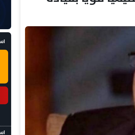
است
اسع