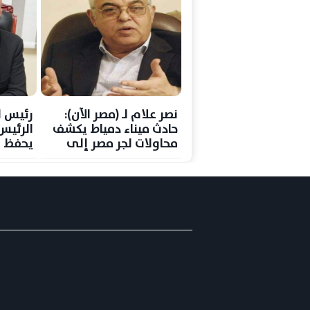
نصر علام لـ (مصر الآن):
رئيس ا
حادث ميناء دمياط يكشف
الرئي
محاولات لجر مصر إلى
يحفظ ه
صراعات إقليمية