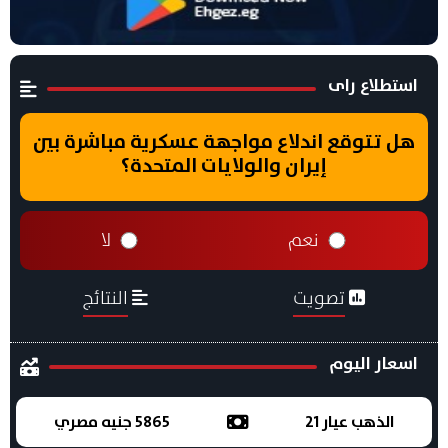
استطلاع راى
هل تتوقع اندلاع مواجهة عسكرية مباشرة بين
إيران والولايات المتحدة؟
نعم
لا
تصويت
النتائج
اسعار اليوم
الذهب عيار 21
5865 جنيه مصري