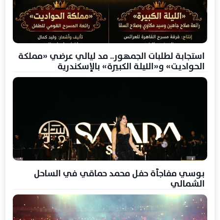
استجابة لطلبات الجمهور.. مد ليالي عرضي «مملكة
الحواديت» و«الليلة الكبيرة» بالإسكندرية
بوسي مفاجأة حفل محمد حماقي في الساحل
الشمالي