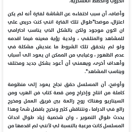
الحروب والخطط العسكرية.
وأضاف، أن سبب اختفاءه عن الشاشة لفترة أنه لم يكن
اعتزال، موضحا"طوال تلك الفترة انني كنت حريص علي
ان اكون موجود ولكن بالشكل الذي يناسب احترامي
للمشاهد والمتلقي ، ولدية رؤية معينه فيما اقدمه
ولو لم يتحقق تلك الشروط ما عنديش مشكلة في
عدم الظهور ، وغيابي من الممكن ان يعود الى أسباب
وأهداف أخرى، ويهمني أن أعود بشكل جديد ومختلف
ويناسب المشاهد".
وأوضح، أن المسلسل حقق نجاح يعود إلى منظومة
كاملة من انتاج وإخراج ومن قصة كتاب فن الهرب ومن
السيناريو وهناك روح رائعة بين فريق العمل ومخرج
رائع في الدراما ، ونتناقش كثير ونخرج بافضل شئ وهذا
يحدث طوال التصوير ، وان شخصية زياد طوال احداث
المسلسل كانت مرعبة بالنسبة لي لأنني لم اقدمها من