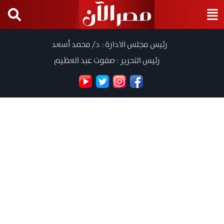
رئيس مجلس الادارة : د/ محمد أسعد
رئيس التحرير : صفوت عبد العظيم