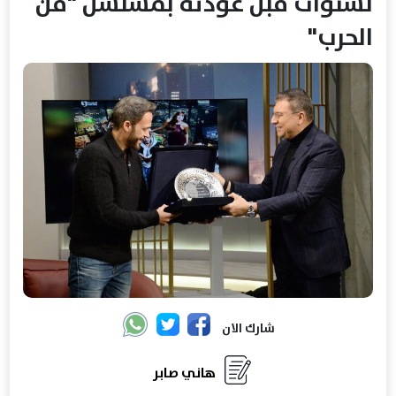
لسنوات قبل عودته بمسلسل "فن
الحرب"
شارك الان
هاني صابر