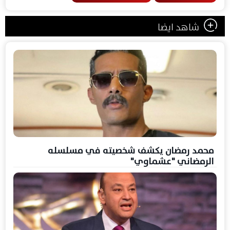
شاهد ايضا
محمد رمضان يكشف شخصيته في مسلسله
الرمضاني "عشماوي"