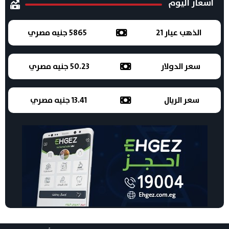
اسعار اليوم
الذهب عيار 21
5865 جنيه مصري
سعر الدولار
50.23 جنيه مصري
سعر الريال
13.41 جنيه مصري