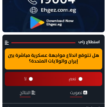
استطلاع راى
هل تتوقع اندلاع مواجهة عسكرية مباشرة بين
إيران والولايات المتحدة؟
نعم
لا
تصويت
النتائج