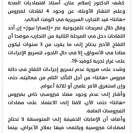
كشف الدكتور إسلام عنان، أستاذ اقتصاديات الصحة
وعلم انتشار الأوبئة، عن وجود 4 لقاحات لفيروس
«هانتا» قيد التجارب السريرية في الوقت الحالي.
وقال خلال تصريحات تلفزيونية عبر «إكسترا نيوز» إن أحد
اللقاحات دخل في المرحلة الثانية من التجارب، موضحا أن
اللقاح الأخير يحتاج إلى ما يقرب من 3 سنوات ليكون
متاحا في الأسواق، إلا في حال اللجوء لتسريع الإجراءات
على غرار تجربة كوفيد-19.
وشدد على ضرورة عدم تسريع إجراءات اللقاح في حالة
فيروس «هانتا» من أجل التأكد التام من فعاليته، حتى
وإن استغرق الأمر عامين أو ثلاثة أعوام.
وأشار إلى عدم وجود مضاد فيروسي خاص بفيروس
«هانتا» حتى الآن، لافتا إلى الاعتماد على مضادات
الفيروسات العامة.
وأضاف أن الإصابات الخفيفة إلى المتوسطة لا تحتاج
لمضادات فيروسية ويكتفى فيها بعلاج الأعراض، بينما