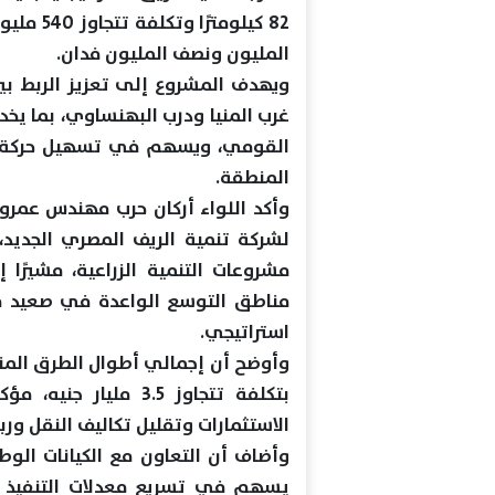
82 كيلوم
المليون ونصف المليون فدان.
ويهدف المشروع إلى تعزيز الربط ب
غرب المنيا ودرب البهنساوي، بما يخ
القومي، ويسهم في تسهيل حركة الن
المنطقة.
وأكد اللواء أركان حرب مهندس عمرو 
لشركة تنمية الريف المصري الجديد، 
مشروعات التنمية الزراعية، مشيرًا
مناطق التوسع الواعدة في صعيد مص
استراتيجي.
بتكلفة تتجاوز 3.5 مل
الاستثمارات وتقليل تكاليف النقل ورب
وأضاف أن التعاون مع الكيانات الوط
يسهم في تسريع معدلات التنفيذ و