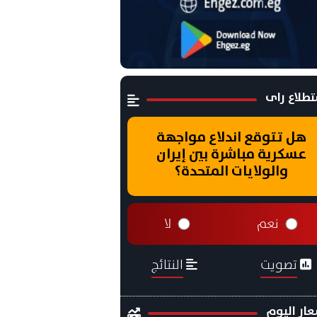
طلاع راى
هل تتوقع اندلاع مواجهة
عسكرية مباشرة بين إيران
والولايات المتحدة؟
نعم
لا
تصويت
النتائج
ار اليوم