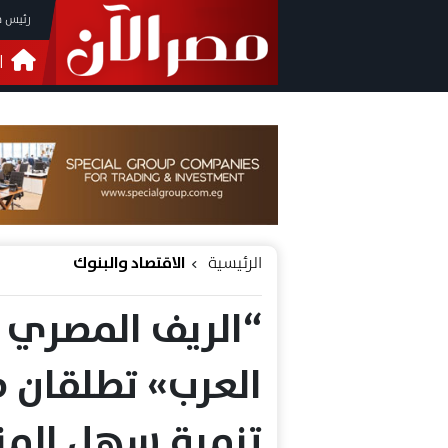
رئيس م
ا
التحق
فيدي
الرئيسية
الاقتصاد والبنوك
“الريف المصري ا
العرب» تطلقان طر
تنمية سهل المني