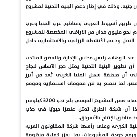
ترًا وتكلفة تتجاوز 540 مليون جنيه، وذلك في إطار دعم البنية التحتية لمشروع
ين طريق أسيوط الغربي ومناطق غرب المنيا وغرب
دم نحو مليون فدان من الأراضي المخصصة للمشروع
قل ودعم الأنشطة الزراعية والاستثمارية داخل
عبد الوهاب، رئيس مجلس الإدارة والعضو المنتدب
أن تطوير البنية التحتية يمثل حجر الأساس لنجاح
 إلى أن منطقة سهل المنيا الغربي تُعد من أبرز
ر، لما تتمتع به من مقومات استثمارية وموقع
وأوضح أن إجمالي أطوال الطرق المنفذة ضمن المشروع القومي بلغ نحو 3200 كيلومتر
يار جنيه، مؤكدًا أن شبكة الطرق تمثل عنصرًا حيويًا في جذب
ط مناطق الإنتاج بالأسواق.
نية الكبرى، وعلى رأسها شركة المقاولون العرب،
رفع جودة المشروعات، بما يعزز كفاءة منظومة