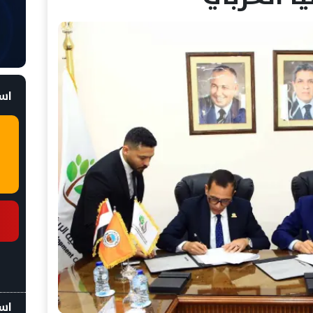
است
اسع