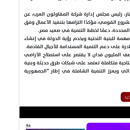
ار، رئيس مجلس إدارة شركة المقاولون العرب، عن
شروع القومي، مؤكدًا التزامها بتنفيذ الأعمال وفق
لمحددة، دعمًا لخطط التنمية في صعيد مصر.
همة للبنية التحتية ويخدم رؤية الدولة في إنشاء
درة على دعم التنمية المستدامة للأجيال القادمة.
صف المليون فدان لا يقتصر على استصلاح الأراضي
اجية متكاملة تعتمد على شبكات طرق حديثة وبنية
ائي ويعزز التنمية الشاملة في إطار “الجمهورية
يد