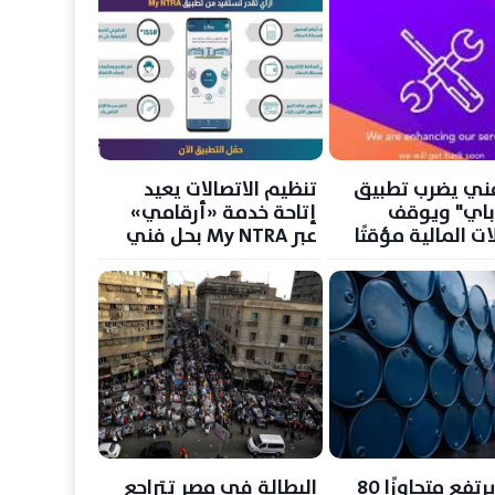
ني يضرب تطبيق
تنظيم الاتصالات يعيد
باي" ويوقف
إتاحة خدمة «أرقامي»
ات المالية مؤقتًا
عبر My NTRA بحل فني
مؤقت لحماية بيانات
المستخدمين
النفط يرتفع متجاوزًا 80
البطالة في مصر تتراجع