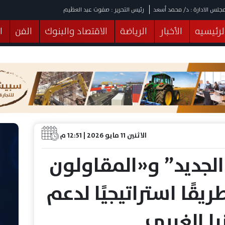
جلس الادارة : د/ محمد أسعد
رئيس التحرير : صفوت عبد العظيم
لرئيسيه
الأخبار
الرياضة
الاقتصاد والبنوك
الفن
ا
يقات
عربي ودولي
المرأة والطفل
التكنولوجيا
وهات
البرلمان
صحة
الثقافة
خدمات
منوعات
الاثنين 11 مايو 2026 | 12:51 م
لجديد” و«المقاولون
يقًا استراتيجيًا لدعم
ا الغربي