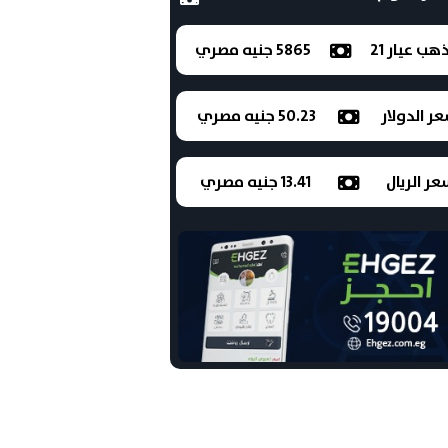
ذهب عيار 21
5865 جنيه مصري
ر الدولار
50.23 جنيه مصري
ر الريال
13.41 جنيه مصري