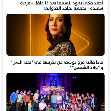
أحمد مكي يعود للسينما بعد 13 عامًا.. «فرصة
سعيدة» يجمعه بماجد الكدواني
ماذا قالت فرح يوسف عن تجربتها في "تحت السن"
و "ولاد الشمس"؟