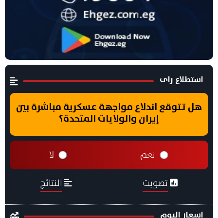
استطلاع راى
هل تتوقع اندلاع مواجهة عسكرية مباشرة بين
إيران والولايات المتحدة؟
نعم
لا
تصويت
النتائج
اسعار اليوم