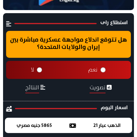
استطلاع راى
هل تتوقع اندلاع مواجهة عسكرية مباشرة بين
إيران والولايات المتحدة؟
نعم
لا
تصويت
النتائج
اسعار اليوم
الذهب عيار 21
5865 جنيه مصري