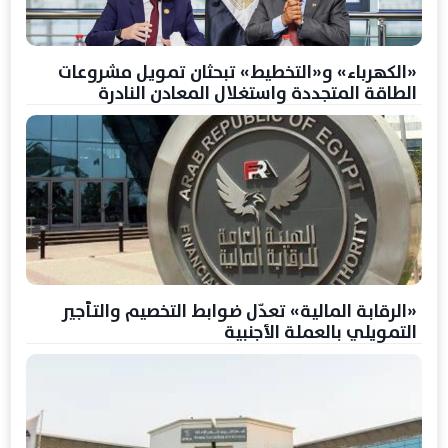
«الكهرباء» و«التخطيط» تبحثان تمويل مشروعات
الطاقة المتجددة واستغلال المعادن النادرة
«الرقابة المالية» تعدّل ضوابط التخصيم والتأجير
التمويلي بالعملة الأجنبية