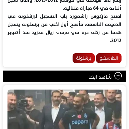
أثناءه في 64 مباراة متتالية.
افتتح ماركوس راشفورد باب التسجيل لبرشلونة في
الدقيقة التاسعة، فأصبح أول لاعب من برشلونة يسجل
هدفا من ركلة حرة في مرمى ريال مدريد منذ أكتوبر
2012.
الكلاسيكو
برشلونة
شاهد ايضا