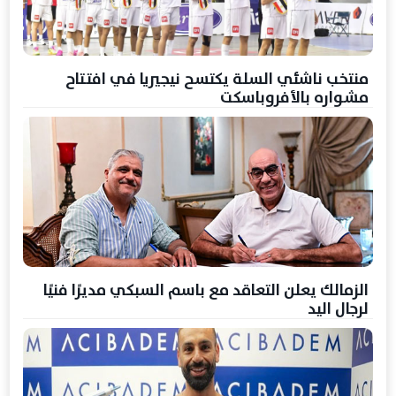
منتخب ناشئي السلة يكتسح نيجيريا في افتتاح
مشواره بالأفروباسكت
الزمالك يعلن التعاقد مع باسم السبكي مديرًا فنيًا
لرجال اليد