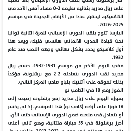
على ريال مدريد بثنائية نظيفة 2-0 مساء أمس الأحد في
الكلاسيكو، ليحقق عددا من الأرقام الجديدة في موسم
2025-2026.
البارسا تتوج بلقب الدوري الإسباني للمرة الثانية تواليا
تحت قيادة المدرب الألماني هانسي فليك، ويعد هذا
أول كلاسيكو يحدد بشكل نهائي وجهة اللقب منذ عام
1932.
ففي اليوم الأخير من موسم 1931-1932، حسم ريال
مدريد لقب الدوري بتعادله 2-2 مع برشلونة، مؤكداً
بذلك تفوقه على أتلتيك بلباو صاحب المركز الثاني.
الفوز رقم 18 في الكامب نو
بفوزه اليوم على ريال مدريد رفع برشلونة رصيده إلى
18 فوزا على أرضه (كامب نو) هذا الموسم، إذ لم يخسر
أو يتعادل في ملعبه ضمن الدوري الإسباني حتى الآن.
أحرز برشلونة في 55 مباراة متتالية، وهو ثاني أعلى
رقم بعد هيمنته في موسم 2012-2013، والذي سجل