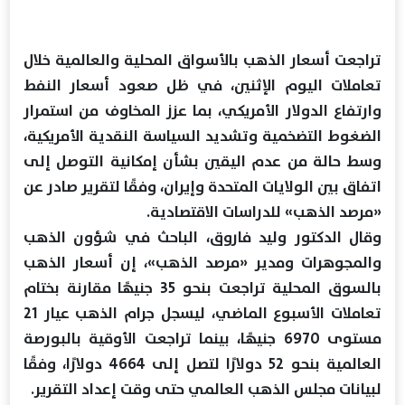
تراجعت أسعار الذهب بالأسواق المحلية والعالمية خلال
تعاملات اليوم الإثنين، في ظل صعود أسعار النفط
وارتفاع الدولار الأمريكي، بما عزز المخاوف من استمرار
الضغوط التضخمية وتشديد السياسة النقدية الأمريكية،
وسط حالة من عدم اليقين بشأن إمكانية التوصل إلى
اتفاق بين الولايات المتحدة وإيران، وفقًا لتقرير صادر عن
«مرصد الذهب» للدراسات الاقتصادية.
وقال الدكتور وليد فاروق، الباحث في شؤون الذهب
والمجوهرات ومدير «مرصد الذهب»، إن أسعار الذهب
بالسوق المحلية تراجعت بنحو 35 جنيهًا مقارنة بختام
تعاملات الأسبوع الماضي، ليسجل جرام الذهب عيار 21
مستوى 6970 جنيهًا، بينما تراجعت الأوقية بالبورصة
العالمية بنحو 52 دولارًا لتصل إلى 4664 دولارًا، وفقًا
لبيانات مجلس الذهب العالمي حتى وقت إعداد التقرير.