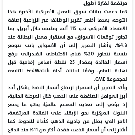
مرتفعة لفترة أطول.
كما دعمت بيانات سوق العمل الأمريكية الأخيرة هذا
التوجه، بعدما أظهر تقرير الوظائف غير الزراعية إضافة
الاقتصاد الأمريكي نحو 115 ألف وظيفة خلال أبريل، بما
تجاوز توقعات الأسواق، مع استقرار معدل البطالة عند
4.3%. وأشار التقرير إلى أن الأسواق باتت تتوقع
بنسبة تتجاوز 20% قيام الاحتياطي الفيدرالي برفع
أسعار الفائدة بمقدار 25 نقطة أساس إضافية قبل
نهاية العام، وفقًا لبيانات أداة FedWatch التابعة
لمجموعة CME.
وأكد التقرير أن استمرار ارتفاع أسعار النفط يشكل أحد
أبرز العوامل الضاغطة على الذهب خلال المرحلة الحالية،
إذ يؤدي إلى تغذية التضخم عالميًا، وهو ما يدفع
البنوك المركزية نحو الإبقاء على الفائدة المرتفعة،
الأمر الذي يقلل من جاذبية الذهب كأداة للتحوط. كما
أشار إلى أن أسعار الذهب فقدت أكثر من 11% منذ اندلاع