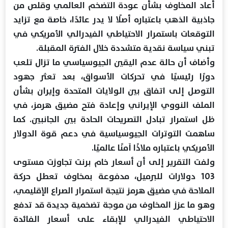
أعاد المخاوف بشأن عودة التضخم العالمي وقلص من
جاذبية الذهب باعتباره أصلًا لا يدر عائدًا، خاصة مع تزايد
التوقعات باستمرار الاحتياطي الفيدرالي الأمريكي في
تبني سياسة نقدية متشددة خلال الفترة المقبلة.
وأضاف أن حالة عدم اليقين الجيوسياسي ما تزال تلعب
دورًا رئيسيًا في تحركات الأسواق، بعد تعثر جهود
التوصل إلى اتفاق بين الولايات المتحدة وإيران بشأن
الملف النووي الإيراني وإعادة فتح مضيق هرمز، في
ظل استمرار تبادل التصريحات الحادة بين الجانبين. كما
ساهمت التوترات الجيوسياسية في دعم قوة الدولار
الأمريكي باعتباره ملاذًا آمنًا عالميًا.
ولفت التقرير إلى أن أسعار خام برنت تجاوزت مستوى
103 دولارات للبرميل، مدفوعة بمخاوف تعطل حركة
الملاحة في مضيق هرمز نتيجة استمرار الصراع الإقليمي،
وهو ما عزز المخاوف من موجة تضخمية جديدة قد تدفع
الاحتياطي الفيدرالي للإبقاء على أسعار الفائدة