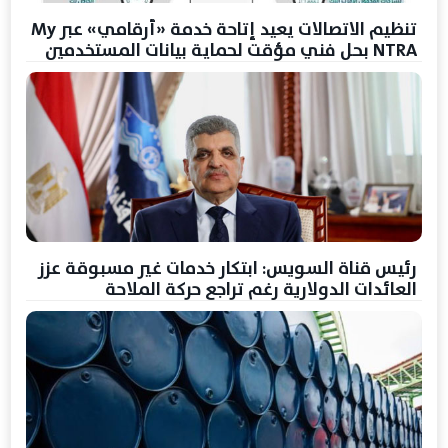
تنظيم الاتصالات يعيد إتاحة خدمة «أرقامي» عبر My
NTRA بحل فني مؤقت لحماية بيانات المستخدمين
رئيس قناة السويس: ابتكار خدمات غير مسبوقة عزز
العائدات الدولارية رغم تراجع حركة الملاحة