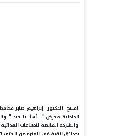
افتتح الدكتور إبراهيم صابر محافظ 
الداخلية معرض " أهلًا بالعيد " وا
والشركة القابضة للصناعات الغذائية
بحدائق القبة في الفترة من ١١ حتى ٢٦ مايو ٢٠٢٦ .