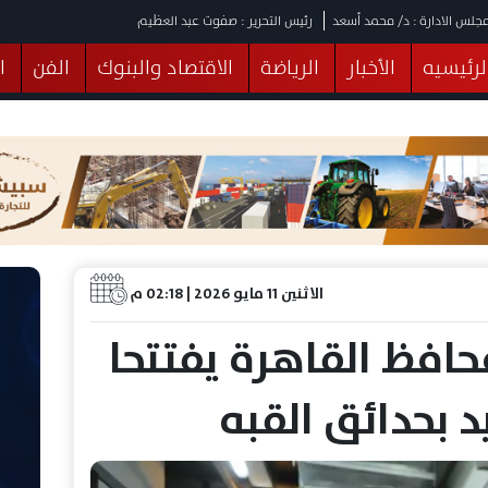
جلس الادارة : د/ محمد أسعد
رئيس التحرير : صفوت عبد العظيم
لرئيسيه
الأخبار
الرياضة
الاقتصاد والبنوك
الفن
ا
يقات
عربي ودولي
المرأة والطفل
التكنولوجيا
وهات
البرلمان
صحة
الثقافة
خدمات
منوعات
الاثنين 11 مايو 2026 | 02:18 م
حافظ القاهرة يفتتحا
د بحدائق القبه