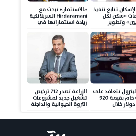
لإسكان تتابع تنفيذ
«الاستثمار» تبحث مع
ات «سكن لكل
Hirdaramani السريلانكية
ين» وتطوير
زيادة استثماراتها في
مدينة 15 مايو
مصر بقطاع الملابس
الجاهزة
لبترول تتعاقد على
الزراعة تصدر 712 ترخيص
شحنات خام بقيمة 920
تشغيل جديد لمشروعات
ولار خلال
الثروة الحيوانية والداجنة
 وسبتمبر
خلال يوليو