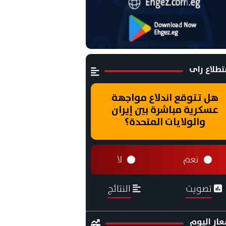
طلاع راى
هل تتوقع اندلاع مواجهة
عسكرية مباشرة بين إيران
والولايات المتحدة؟
نعم
لا
تصويت
النتائج
ار اليوم