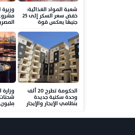
شعبة المواد الغذائية:
وزيرة ا
خفض سعر السكر إلى 25
مشروع
جنيهًا يعكس قوة
المصري
المخزون الاستراتيجي
الخدمات ب
الحكومة تطرح 20 ألف
وزارة ا
وحدة سكنية جديدة
بنظامي الإيجار والإيجار
مليون د
المنتهي بالتملك خلال
أغسطس
شهر