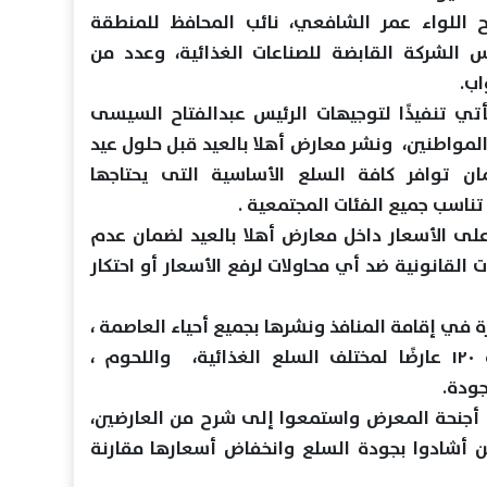
اح اللواء عمر الشافعي، نائب المحافظ للمنطقة
يس الشركة القابضة للصناعات الغذائية، وعدد من
اب.
تي تنفيذًا لتوجيهات الرئيس عبدالفتاح السيسى
المواطنين، ونشر معارض أهلا بالعيد قبل حلول عيد
ن توافر كافة السلع الأساسية التى يحتاجها
اسب جميع الفئات المجتمعية .
لى الأسعار داخل معارض أهلا بالعيد لضمان عدم
ت القانونية ضد أي محاولات لرفع الأسعار أو احتكار
في إقامة المنافذ ونشرها بجميع أحياء العاصمة ،
مشيرًا إلى أن المعرض يشارك به ١٢٠ عارضًا لمختلف السلع الغذائية، واللحوم ،
جودة.
 أجنحة المعرض واستمعوا إلى شرح من العارضين،
ين أشادوا بجودة السلع وانخفاض أسعارها مقارنة