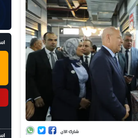
است
شارك الان
اسع