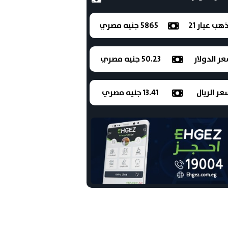
ذهب عيار 21
5865 جنيه مصري
ر الدولار
50.23 جنيه مصري
ر الريال
13.41 جنيه مصري