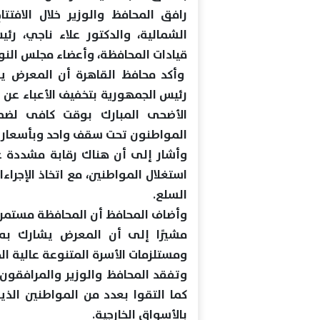
رافق المحافظ والوزير خلال الافتت
الشمالية، والدكتور علاء ناجي، رئ
قيادات المحافظة، وأعضاء مجلس النو
وأكد محافظ القاهرة أن المعرض يأ
رئيس الجمهورية بتخفيف الأعباء عن 
الأضحى المبارك بوقت كافى لضما
المواطنون تحت سقف واحد وبأسعار تن
وأشار إلى أن هناك رقابة مشددة ع
استغلال المواطنين، مع اتخاذ الإجراءا
السلع.
وأضاف المحافظ أن المحافظة مستمرة 
ومستلزمات الأسرة المتنوعة عالية ال
وتفقد المحافظ والوزير والمرافقون
كما التقوا بعدد من المواطنين الذ
بالأسواق الخارجية.