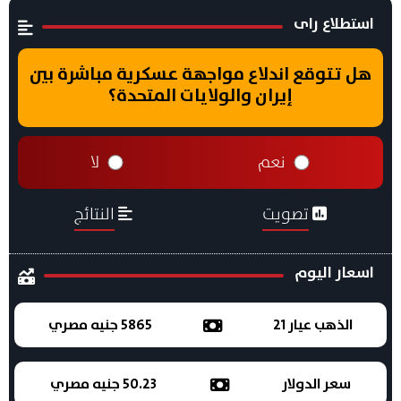
استطلاع راى
هل تتوقع اندلاع مواجهة عسكرية مباشرة بين
إيران والولايات المتحدة؟
نعم
لا
تصويت
النتائج
اسعار اليوم
الذهب عيار 21
5865 جنيه مصري
سعر الدولار
50.23 جنيه مصري