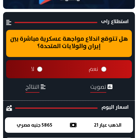
استطلاع راى
هل تتوقع اندلاع مواجهة عسكرية مباشرة بين
إيران والولايات المتحدة؟
نعم
لا
تصويت
النتائج
اسعار اليوم
الذهب عيار 21
5865 جنيه مصري