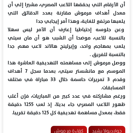
أن الأرقام التي يحققها اللاعب المصري، مشيرا إلي أن
معدل أهداف مرموش مقارنة بعدد الدقائق التي
يلعبها مرتفع للغاية، وهذا أمر إيجابي جدا
وعن جلوسه إحتياطيا إعترف أن الأمر ليس سهلا
بالنسبة للاعب، موضحا أن الشبب هو أن مان سيتي
يلعب بمهاجم واحد، وإيرلينج هالاند لاعب مهم جدا
بالنسبة للفريق .
ووصل مرموش إلى مساهمته التهديفية العاشرة هذا
الموسم مع مانشستر سيتي، بعدما سجل 7 أهداف
وقدم 3 تمريرات حاسمة خلال 33 مباراة في مختلف
المسابقات.
ورغم مشاركته في عدد كبير من المباريات، فإن أغلب
ظهور اللاعب المصري جاء بديلا، إذ لعب 1255 دقيقة
فقط، بمعدل مساهمة تهديفية كل 125 دقيقة تقريبا.
جوارديولا يشيد
كفاءة مرموش