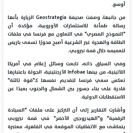
أوسع.
من جانبها، وصفت صحيفة Geostrategia الزيارة بأنها
رسالة طمأنة للاستثمارات الأوروبية، مؤكدة أن
"النموذج المصري" في التعاون مع فرنسا في ملفات
الطاقة والهجرة غير الشرعية أصبح محورًا تسعى باريس
لتعميمه خلال قمة نيروبي.
وفي السياق ذاته، تابعت وسائل إعلام في أمريكا
اللاتينية، من بينها Infobae الأرجنتينية، الجولة باعتبارها
تعكس سعي فرنسا لتقديم نفسها كـ"قوة ثالثة"
قادرة على بناء جسور بين الشمال والجنوب بعيدًا عن
الاستقطابات الدولية.
وأشارت التقارير إلى أن التركيز على ملفات "السيادة
الرقمية" و"الهيدروجين الأخضر" في قمة نيروبي
يتماشى مع الاتفاقيات الموقعة في القاهرة، معتبرة