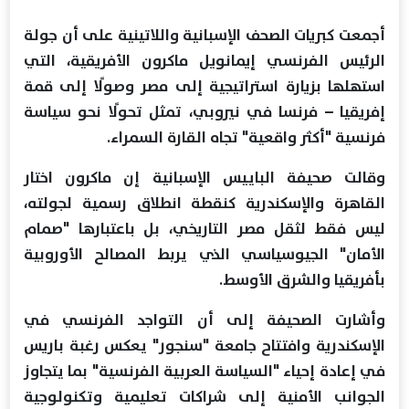
أجمعت كبريات الصحف الإسبانية واللاتينية على أن جولة
الرئيس الفرنسي إيمانويل ماكرون الأفريقية، التي
استهلها بزيارة استراتيجية إلى مصر وصولًا إلى قمة
إفريقيا – فرنسا في نيروبي، تمثل تحولًا نحو سياسة
فرنسية "أكثر واقعية" تجاه القارة السمراء.
وقالت صحيفة الباييس الإسبانية إن ماكرون اختار
القاهرة والإسكندرية كنقطة انطلاق رسمية لجولته،
ليس فقط لثقل مصر التاريخي، بل باعتبارها "صمام
الأمان" الجيوسياسي الذي يربط المصالح الأوروبية
بأفريقيا والشرق الأوسط.
وأشارت الصحيفة إلى أن التواجد الفرنسي في
الإسكندرية وافتتاح جامعة "سنجور" يعكس رغبة باريس
في إعادة إحياء "السياسة العربية الفرنسية" بما يتجاوز
الجوانب الأمنية إلى شراكات تعليمية وتكنولوجية