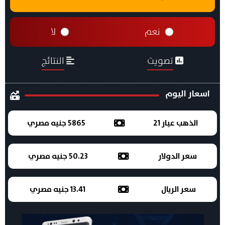
نعم
لا
تصويت
النتائج
اسعار اليوم
الذهب عيار 21
5865 جنيه مصري
سعر الدولار
50.23 جنيه مصري
سعر الريال
13.41 جنيه مصري